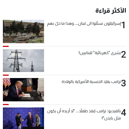
شاهد البرامج
الأكثر قراءة
الترددات
1
إسرائيليّون تسلّلوا الى لبنان... وهذا ما حلّ بهم
عن MTV
وظائف
الإنـتـاج
تواصل معنا
لاعلاناتكم
شروط الإسـتخدام
سياسة الخصوصية
2
بشرى "كهربائية" للبنانيين!
3
ترامب يقيّد الجنسية الأميركية بالولادة
4
بالفيديو: ترامب يُنقذ طفلاً... "لا أريده أن يكون
مثل بايدن"!