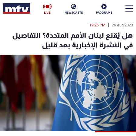
LIVE
NEWSCASTS
PROGRAMS
19:26 PM
26 Aug 2023
en
هل يُقنع لبنان الأمم المتحدة؟ التفاصيل
الأخبار
في النشرة الإخبارية بعد قليل
سياسة
ناس
إقتصاد
فن
منوعات
رياضة
كأس العالم
البرامج
جدول البرامج