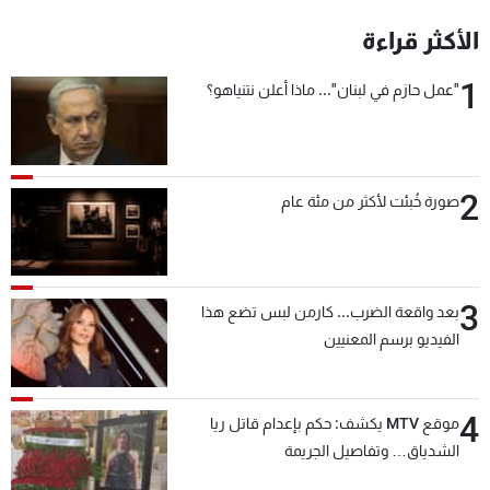
شاهد البرامج
الأكثر قراءة
الترددات
1
"عمل حازم في لبنان"... ماذا أعلن نتنياهو؟
عن MTV
وظائف
الإنـتـاج
تواصل معنا
لاعلاناتكم
شروط الإسـتخدام
سياسة الخصوصية
2
صورة خُبئت لأكثر من مئة عام
3
بعد واقعة الضرب... كارمن لبس تضع هذا
الفيديو برسم المعنيين
4
موقع MTV يكشف: حكم بإعدام قاتل ريا
الشدياق… وتفاصيل الجريمة