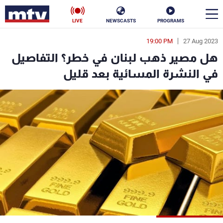
LIVE
NEWSCASTS
PROGRAMS
19:00 PM
27 Aug 2023
en
هل مصير ذهب لبنان في خطر؟ التفاصيل
الأخبار
في النشرة المسائية بعد قليل
سياسة
ناس
إقتصاد
فن
منوعات
رياضة
كأس العالم
البرامج
جدول البرامج