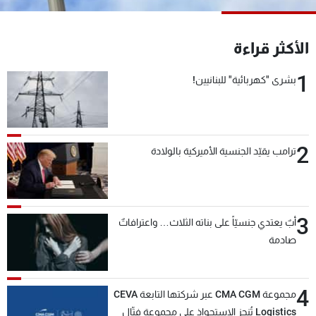
شاهد البرامج
الترددات
الأكثر قراءة
1
بشرى "كهربائية" للبنانيين!
عن MTV
وظائف
الإنـتـاج
تواصل معنا
لاعلاناتكم
شروط الإسـتخدام
سياسة الخصوصية
2
ترامب يقيّد الجنسية الأميركية بالولادة
3
أبٌ يعتدي جنسيّاً على بناته الثلاث… واعترافاتٌ
صادمة
4
مجموعة CMA CGM عبر شركتها التابعة CEVA
Logistics تُنجز الاستحواذ على مجموعة فتّال