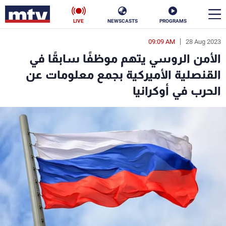
LIVE
NEWSCASTS
PROGRAMS
09:09 AM
28 Aug 2023
en
الأمن الروسي يتهم موظفًا سابقًا في
الأخبار
القنصلية الأميركية بجمع معلومات عن
الحرب في أوكرانيا
سياسة
ناس
إقتصاد
فن
منوعات
رياضة
كأس العالم
البرامج
جدول البرامج