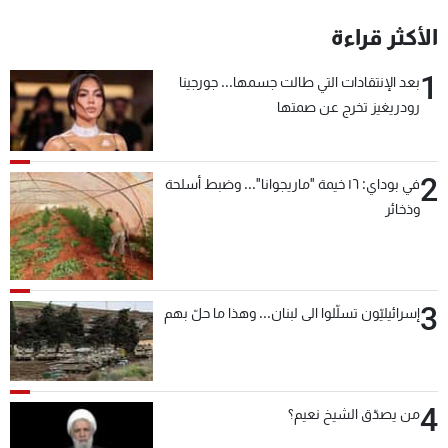
شاهد البرامج
الأكثر قراءة
الترددات
1
بعد الإنتقادات التي طالت جسمها... جورجينا
رودريغيز تخرج عن صمتها
عن MTV
وظائف
الإنـتـاج
تواصل معنا
لاعلاناتكم
شروط الإسـتخدام
سياسة الخصوصية
2
في بوداي: ١٦ خيمة "ماريجوانا"... وضبط أسلحة
وذخائر
3
إسرائيليّون تسلّلوا الى لبنان... وهذا ما حلّ بهم
4
من يصدّق الشيخ نعيم؟