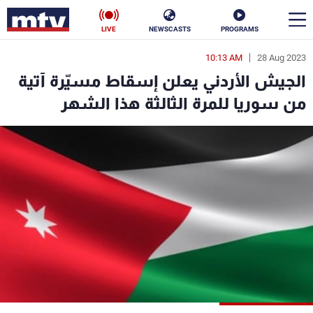
LIVE
NEWSCASTS
PROGRAMS
10:13 AM
28 Aug 2023
en
الجيش الأردني يعلن إسقاط مسيّرة آتية
الأخبار
من سوريا للمرة الثالثة هذا الشهر
سياسة
ناس
إقتصاد
فن
منوعات
رياضة
كأس العالم
البرامج
جدول البرامج