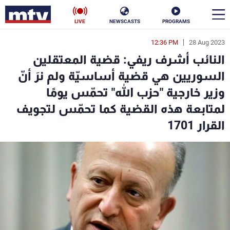
LIVE
NEWSCASTS
PROGRAMS
12:36 PM
28 Aug 2023
en
النائب أشرف ريفي: قضية المعتقلين
الأخبار
السوريين هي قضية أساسيّة ولم نرَ أنّ
وزير خارجية "حزب الله" تحمّس يومًا
سياسة
ناس
لمتابعة هذه القضية كما تحمّس لتجويف
إقتصاد
فن
القرار 1701
منوعات
رياضة
كأس العالم
البرامج
جدول البرامج