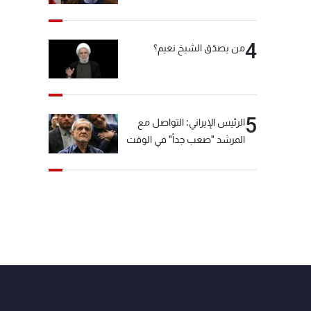
"انشالله خير"
4
من يصدّق الشيخ نعيم؟
5
الرئيس الإيراني: التواصل مع
المرشد "صعب جداً" في الوقت
الحالي