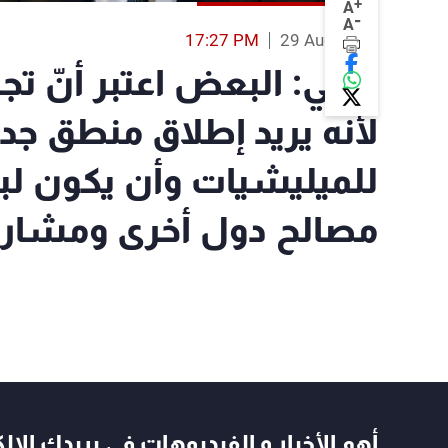
+
A
-
A
17:27 PM
29 Aug 2023
ريفي: البعض اعتبر أنّ تج
لأنّه يريد إطلاق منطق ج
للميليشيات وأن يكون لبنان
مصالح دول أخرى ومشاريع
أهم الأخبار و الفيديوهات في بريدك الال