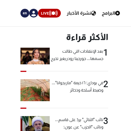
البرامج
نشرة الأخبار
LIVE
en
الأكثر قراءة
1
بعد الإنتقادات التي طالت
جسمها... جورجينا رودريغيز تخرج
عن صمتها
2
في بوداي: ١٦ خيمة "ماريجوانا"...
وضبط أسلحة وذخائر
3
نائب "الثنائي" يردّ على قاسم...
ونائب "الحزب" عن عون: