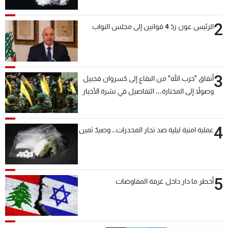
شاهد البرامج
2
الترددات
الرئيس عون ردّ 4 قوانين إلى مجلس النواب
عن MTV
وظائف
الإنـتـاج
تواصل معنا
3
أنفاق "حزب الله" من البقاع إلى كسروان فجبيل
لاعلاناتكم
شروط الإسـتخدام
سياسة الخصوصية
وصولاً إلى المختارة... التفاصيل في نشرة الأخبار
بعد قليل
4
عملية امنية ليلية ضد تجار المخدرات.. وصيدٌ ثمين
5
أخطر ما دار داخل غرفة المفاوضات