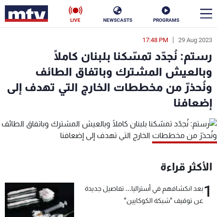
LIVE
NEWSCASTS
PROGRAMS
17:48 PM
29 Aug 2023
en
رستم: نُجدّد تمسّكنا بلبنان كاملًا
الأخبار
وبالعيش المشترك وباتفاق الطائف
ونُحذرّ من مخططات الخارج التي تهدف إلى
سياسة
ناس
إضعافنا
إقتصاد
فن
منوعات
رياضة
كأس العالم
الأكثر قراءة
1
بعد انكشافهم في أستراليا... تفاصيل جديدة
البرامج
عن توقيف "شبكة الكوكايين"
جدول البرامج