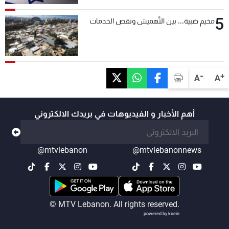
5
مخيم ضبية... بين التَّهميش ونقص الخدمات
-
+
A
A
أهم الأخبار و الفيديوهات في بريدك الالكتروني
@mtvlebanon
@mtvlebanonnews
© MTV Lebanon. All rights reserved.
powered by koein