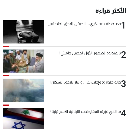
شاهد البرامج
الأكثر قراءة
الترددات
1
بعد خطف عسكري... الجيش يُلاحق الخاطفين
عن MTV
وظائف
الإنـتـاج
تواصل معنا
لاعلاناتكم
شروط الإسـتخدام
سياسة الخصوصية
2
بالفيديو: الظهور الأوّل لمجتبى خامنئي!
3
حالة طوارئ وإخلاءات... والنار تلاحق السكان!
4
ما الذي غيّرته المفاوضات اللبنانية الإسرائيلية؟