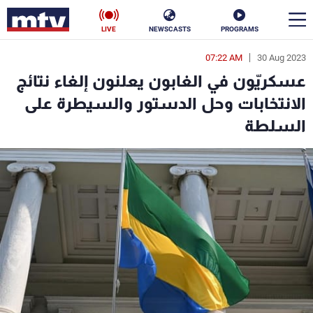
LIVE
NEWSCASTS
PROGRAMS
07:22 AM
30 Aug 2023
en
عسكريّون في الغابون يعلنون إلغاء نتائج
الأخبار
الانتخابات وحل الدستور والسيطرة على
السلطة
سياسة
ناس
إقتصاد
فن
منوعات
رياضة
كأس العالم
البرامج
جدول البرامج