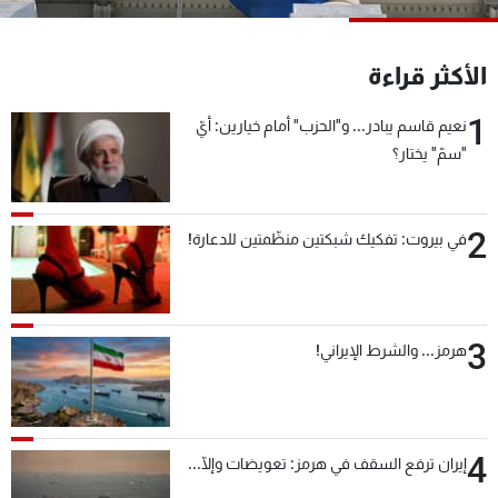
شاهد البرامج
الترددات
الأكثر قراءة
1
نعيم قاسم يبادر... و"الحزب" أمام خيارين: أيّ
عن MTV
وظائف
الإنـتـاج
تواصل معنا
"سمّ" يختار؟
لاعلاناتكم
شروط الإسـتخدام
سياسة الخصوصية
2
في بيروت: تفكيك شبكتين منظّمتين للدعارة!
3
هرمز... والشرط الإيراني!
4
إيران ترفع السقف في هرمز: تعويضات وإلّا...