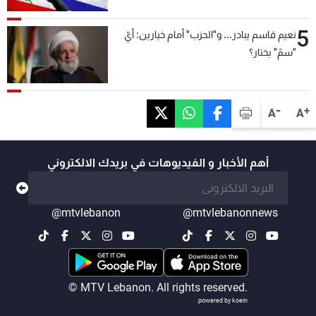
5
نعيم قاسم يبادر... و"الحزب" أمام خيارين: أيّ
"سمّ" يختار؟
-
+
A
A
أهم الأخبار و الفيديوهات في بريدك الالكتروني
@mtvlebanon
@mtvlebanonnews
© MTV Lebanon. All rights reserved.
powered by koein