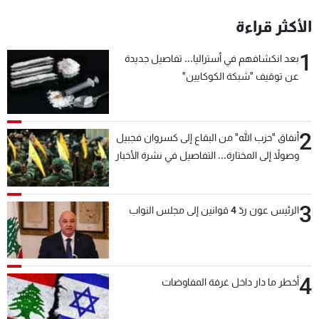
شاهد البرامج
الأكثر قراءة
الترددات
1
بعد انكشافهم في أستراليا... تفاصيل جديدة
عن توقيف "شبكة الكوكايين"
عن MTV
وظائف
الإنـتـاج
تواصل معنا
لاعلاناتكم
شروط الإسـتخدام
سياسة الخصوصية
2
أنفاق "حزب الله" من البقاع إلى كسروان فجبيل
وصولاً إلى المختارة... التفاصيل في نشرة الأخبار
بعد قليل
3
الرئيس عون ردّ 4 قوانين إلى مجلس النواب
4
أخطر ما دار داخل غرفة المفاوضات