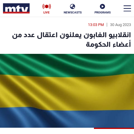
LIVE
NEWSCASTS
PROGRAMS
13:03 PM
30 Aug 2023
en
انقلابيو الغابون يعلنون اعتقال عدد من
الأخبار
أعضاء الحكومة
سياسة
ناس
إقتصاد
فن
منوعات
رياضة
كأس العالم
البرامج
جدول البرامج