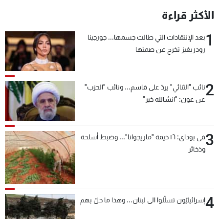
شاهد البرامج
الأكثر قراءة
الترددات
1
بعد الإنتقادات التي طالت جسمها... جورجينا
رودريغيز تخرج عن صمتها
عن MTV
وظائف
الإنـتـاج
تواصل معنا
لاعلاناتكم
شروط الإسـتخدام
2
سياسة الخصوصية
نائب "الثنائي" يردّ على قاسم... ونائب "الحزب"
عن عون: "انشالله خير"
3
في بوداي: ١٦ خيمة "ماريجوانا"... وضبط أسلحة
وذخائر
4
إسرائيليّون تسلّلوا الى لبنان... وهذا ما حلّ بهم