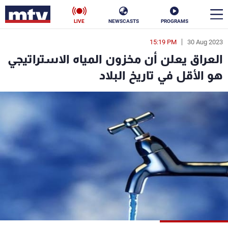
LIVE
NEWSCASTS
PROGRAMS
15:19 PM
30 Aug 2023
en
العراق يعلن أن مخزون المياه الاستراتيجي
الأخبار
هو الأقل في تاريخ البلاد
سياسة
ناس
إقتصاد
فن
منوعات
رياضة
كأس العالم
البرامج
جدول البرامج