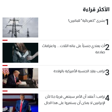
شاهد البرامج
الأكثر قراءة
الترددات
1
بشرى "كهربائية" للبنانيين!
عن MTV
وظائف
الإنـتـاج
تواصل معنا
لاعلاناتكم
شروط الإسـتخدام
سياسة الخصوصية
2
أبٌ يعتدي جنسيّاً على بناته الثلاث… واعترافاتٌ
صادمة
3
ترامب يقيّد الجنسية الأميركية بالولادة
4
ترامب: أعتقد أن الأمر سينتهي قريبًا جدًا لأن
الإيرانيين لا يمكن أن يستمروا على هذا الحال