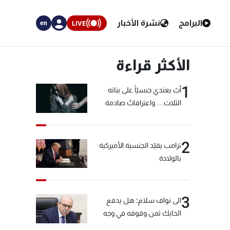
البرامج
نشرة الأخبار
LIVE
en
الأكثر قراءة
1
أبٌ يعتدي جنسيّاً على بناته
الثلاث… واعترافاتٌ صادمة
2
ترامب يقيّد الجنسية الأميركية
بالولادة
3
الى نواف سلام: هل يدفع
الحايك ثمن وقوفه في وجه
خيّاط؟