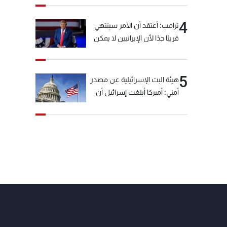
4
ترامب: أعتقد أن الأمر سينتهي
قريبًا جدًا لأن الإيرانيين لا يمكن
أن يستمروا على هذا الحال
5
هيئة البث الإسرائيلية عن مصدر
أمني: أميركا أبلغت إسرائيل أن
"حزب الله" لم يخرق وقف إطلاق
النار أمس في مجدل زون
وطلبت منها عدم التصعيد
خشية أن يؤثر ذلك على
مفاوضات روما