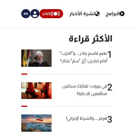
البرامج
نشرة الأخبار
LIVE
en
الأكثر قراءة
1
نعيم قاسم يبادر... و"الحزب"
أمام خيارين: أيّ "سمّ" يختار؟
2
في بيروت: تفكيك شبكتين
منظّمتين للدعارة!
3
هرمز... والشرط الإيراني!