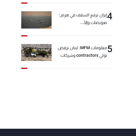
4
إيران ترفع السقف في هرمز:
تعويضات وإلّا...
5
معلومات MFM: لبنان يرفض
تولي contractors وشركات
أمنية خاصة مهمة التحقق من
نزع سلاح "حزب الله"