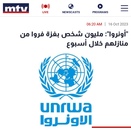
LIVE
NEWSCASTS
PROGRAMS
06:20 AM
16 Oct 2023
en
"أونروا": مليون شخص بغزة فروا من
الأخبار
منازلهم خلال أسبوع
سياسة
ناس
إقتصاد
فن
منوعات
رياضة
كأس العالم
البرامج
جدول البرامج