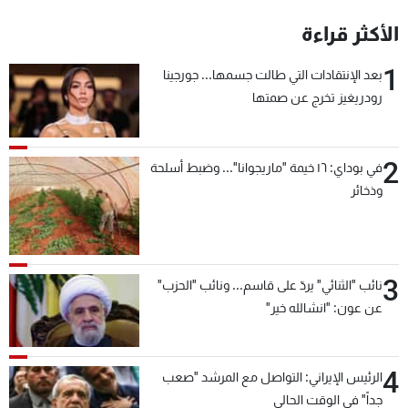
شاهد البرامج
الأكثر قراءة
الترددات
1
بعد الإنتقادات التي طالت جسمها... جورجينا
رودريغيز تخرج عن صمتها
عن MTV
وظائف
الإنـتـاج
تواصل معنا
لاعلاناتكم
شروط الإسـتخدام
سياسة الخصوصية
2
في بوداي: ١٦ خيمة "ماريجوانا"... وضبط أسلحة
وذخائر
3
نائب "الثنائي" يردّ على قاسم... ونائب "الحزب"
عن عون: "انشالله خير"
4
الرئيس الإيراني: التواصل مع المرشد "صعب
جداً" في الوقت الحالي