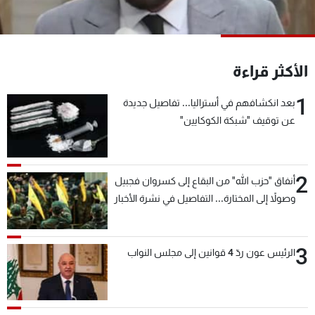
شاهد البرامج
الترددات
الأكثر قراءة
عن MTV
وظائف
الإنـتـاج
تواصل معنا
1
بعد انكشافهم في أستراليا... تفاصيل جديدة
لاعلاناتكم
شروط الإسـتخدام
عن توقيف "شبكة الكوكايين"
سياسة الخصوصية
2
أنفاق "حزب الله" من البقاع إلى كسروان فجبيل
وصولاً إلى المختارة... التفاصيل في نشرة الأخبار
بعد قليل
3
الرئيس عون ردّ 4 قوانين إلى مجلس النواب