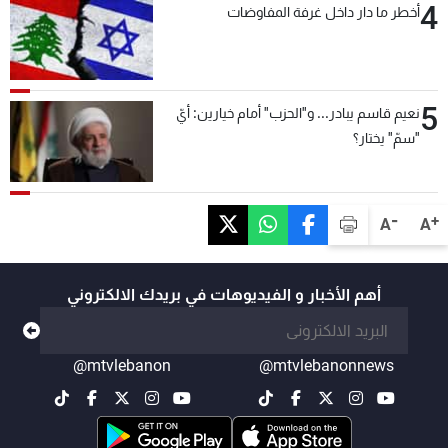
4
أخطر ما دار داخل غرفة المفاوضات
5
نعيم قاسم يبادر... و"الحزب" أمام خيارين: أيّ
"سمّ" يختار؟
-
+
A
A
أهم الأخبار و الفيديوهات في بريدك الالكتروني
@mtvlebanon
@mtvlebanonnews