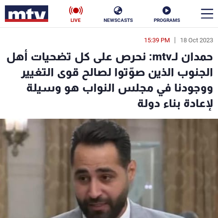
LIVE
NEWSCASTS
PROGRAMS
15:39 PM
18 Oct 2023
en
حمدان لـmtv: نحرص على كل تضحيات أهل
الأخبار
الجنوب الذين صوّتوا لصالح قوى التغيير
ووجودنا في مجلس النواب هو وسيلة
سياسة
ناس
لإعادة بناء دولة
إقتصاد
فن
منوعات
رياضة
كأس العالم
البرامج
جدول البرامج