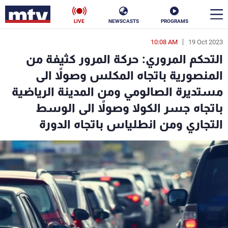
LIVE
NEWSCASTS
PROGRAMS
10:08 AM
19 Oct 2023
en
التحكم المروري: حركة المرور كثيفة من
الأخبار
المنصورية باتجاه المكلس وصولاً الى
مستديرة الصالومي ومن المدينة الرياضية
سياسة
ناس
باتجاه جسر الكولا وصولاً الى الوسط
إقتصاد
فن
التجاري ومن انطلياس باتجاه الدورة
منوعات
رياضة
كأس العالم
البرامج
جدول البرامج