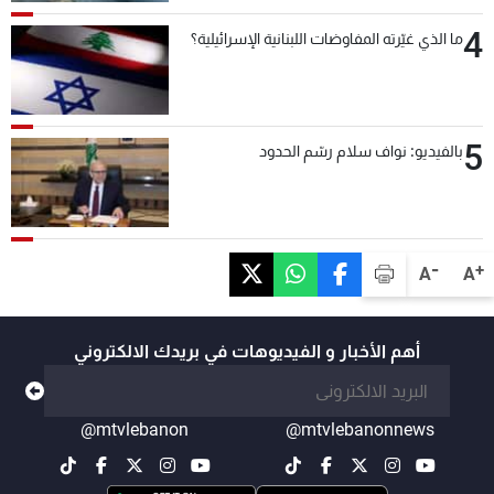
4
ما الذي غيّرته المفاوضات اللبنانية الإسرائيلية؟
5
بالفيديو: نواف سلام رسّم الحدود
-
+
A
A
أهم الأخبار و الفيديوهات في بريدك الالكتروني
@mtvlebanon
@mtvlebanonnews