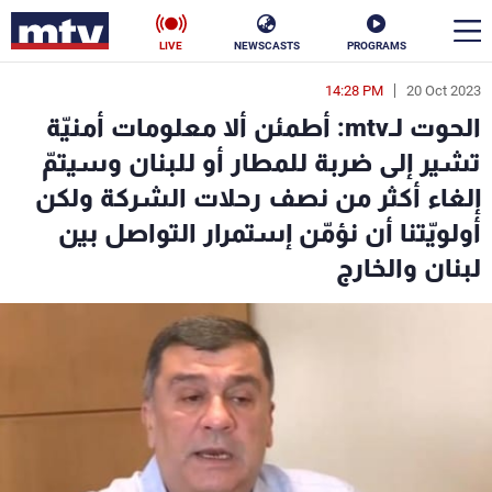
LIVE
NEWSCASTS
PROGRAMS
14:28 PM
20 Oct 2023
en
الحوت لـmtv: أطمئن ألا معلومات أمنيّة
الأخبار
تشير إلى ضربة للمطار أو للبنان وسيتمّ
إلغاء أكثر من نصف رحلات الشركة ولكن
سياسة
ناس
أولويّتنا أن نؤمّن إستمرار التواصل بين
إقتصاد
فن
لبنان والخارج
منوعات
رياضة
كأس العالم
البرامج
جدول البرامج