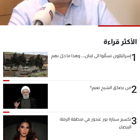
شاهد البرامج
الترددات
عن MTV
وظائف
الأكثر قراءة
الإنـتـاج
تواصل معنا
لاعلاناتكم
شروط الإسـتخدام
1
سياسة الخصوصية
إسرائيليّون تسلّلوا الى لبنان... وهذا ما حلّ بهم
2
من يصدّق الشيخ نعيم؟
3
تكسير سيارة نور غندور في منطقة الرملة
البيضاء