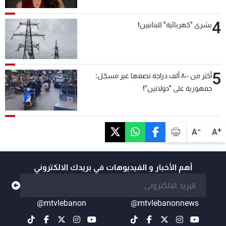
4
بشرى "كهربائية" للبنانيين!
5
أكثر من ٨٠٠ ألف دراجة نصفها غير مسجّل:
جمهورية على "دولابَين"!
-
+
A
A
أهم الأخبار و الفيديوهات في بريدك الالكتروني
@mtvlebanon
@mtvlebanonnews