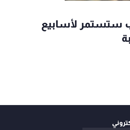
رب ستستمر لأسابيع
ة
كتروني