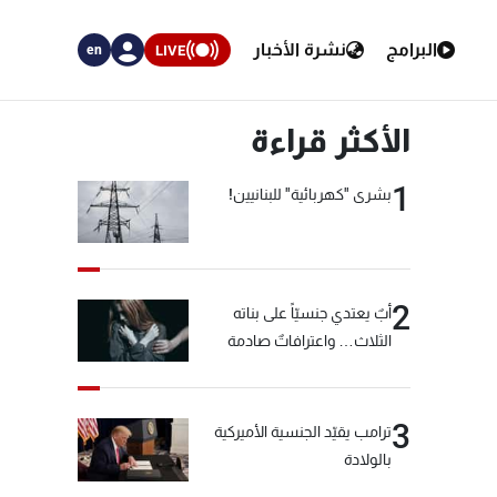
البرامج
نشرة الأخبار
LIVE
en
الأكثر قراءة
1
بشرى "كهربائية" للبنانيين!
2
أبٌ يعتدي جنسيّاً على بناته
الثلاث… واعترافاتٌ صادمة
3
ترامب يقيّد الجنسية الأميركية
بالولادة