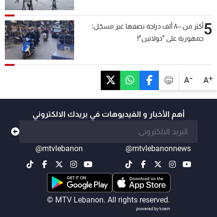
5
أكثر من ٨٠٠ ألف دراجة نصفها غير مسجّل:
جمهورية على "دولابَين"!
-
+
A
A
أهم الأخبار و الفيديوهات في بريدك الالكتروني
@mtvlebanon
@mtvlebanonnews
© MTV Lebanon. All rights reserved.
powered by koein