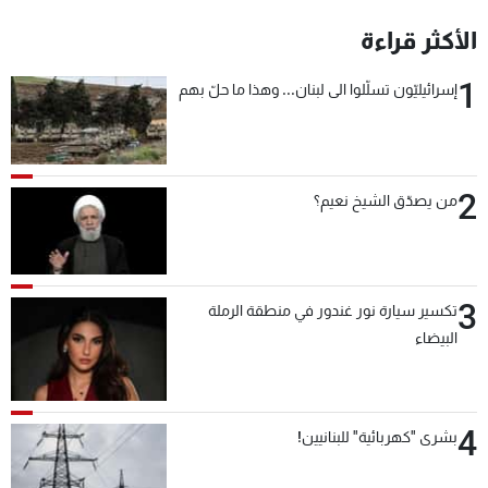
شاهد البرامج
الأكثر قراءة
الترددات
1
إسرائيليّون تسلّلوا الى لبنان... وهذا ما حلّ بهم
عن MTV
وظائف
الإنـتـاج
تواصل معنا
لاعلاناتكم
شروط الإسـتخدام
سياسة الخصوصية
2
من يصدّق الشيخ نعيم؟
3
تكسير سيارة نور غندور في منطقة الرملة
البيضاء
4
بشرى "كهربائية" للبنانيين!