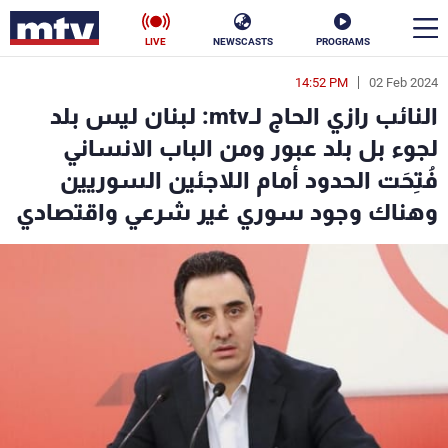
LIVE
NEWSCASTS
PROGRAMS
14:52 PM
02 Feb 2024
en
النائب رازي الحاج لـmtv: لبنان ليس بلد
الأخبار
لجوء بل بلد عبور ومن الباب الانساني
فُتِحَت الحدود أمام اللاجئين السوريين
سياسة
ناس
وهناك وجود سوري غير شرعي واقتصادي
إقتصاد
فن
منوعات
رياضة
كأس العالم
البرامج
جدول البرامج