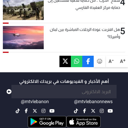
4
سلاح "الحزب": من حماية قضية فلسطين إلى
حماية مركز العقيدة الفارسي
5
هل اقتربت عودة الرحلات المباشرة بين لبنان
وأميركا؟
-
+
A
A
أهم الأخبار و الفيديوهات في بريدك الالكتروني
@mtvlebanon
@mtvlebanonnews