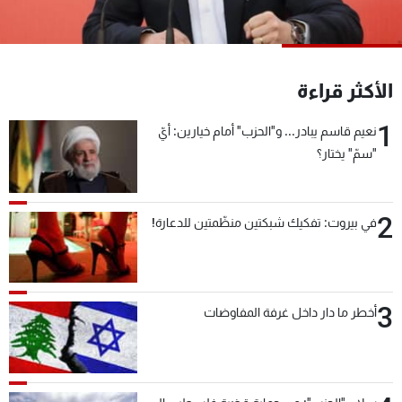
شاهد البرامج
الترددات
الأكثر قراءة
عن MTV
وظائف
الإنـتـاج
تواصل معنا
1
نعيم قاسم يبادر... و"الحزب" أمام خيارين: أيّ
لاعلاناتكم
شروط الإسـتخدام
"سمّ" يختار؟
سياسة الخصوصية
2
في بيروت: تفكيك شبكتين منظّمتين للدعارة!
3
أخطر ما دار داخل غرفة المفاوضات