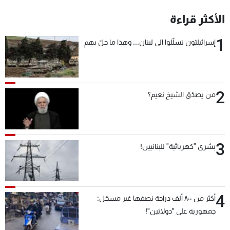
شاهد البرامج
الأكثر قراءة
الترددات
1
إسرائيليّون تسلّلوا الى لبنان... وهذا ما حلّ بهم
عن MTV
وظائف
الإنـتـاج
تواصل معنا
لاعلاناتكم
شروط الإسـتخدام
سياسة الخصوصية
2
من يصدّق الشيخ نعيم؟
3
بشرى "كهربائية" للبنانيين!
4
أكثر من ٨٠٠ ألف دراجة نصفها غير مسجّل:
جمهورية على "دولابَين"!