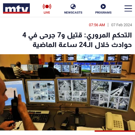
LIVE
NEWSCASTS
PROGRAMS
07:56 AM
07 Feb 2024
en
التحكم المروري: قتيل و7 جرحى في 4
الأخبار
حوادث خلال الـ24 ساعة الماضية
سياسة
ناس
إقتصاد
فن
منوعات
رياضة
كأس العالم
البرامج
جدول البرامج