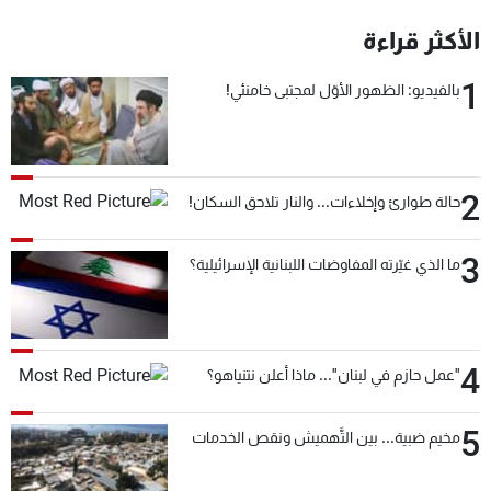
شاهد البرامج
الأكثر قراءة
الترددات
1
بالفيديو: الظهور الأوّل لمجتبى خامنئي!
عن MTV
وظائف
الإنـتـاج
تواصل معنا
لاعلاناتكم
شروط الإسـتخدام
سياسة الخصوصية
2
حالة طوارئ وإخلاءات... والنار تلاحق السكان!
3
ما الذي غيّرته المفاوضات اللبنانية الإسرائيلية؟
4
"عمل حازم في لبنان"... ماذا أعلن نتنياهو؟
5
مخيم ضبية... بين التَّهميش ونقص الخدمات