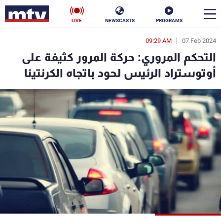
LIVE
NEWSCASTS
PROGRAMS
09:29 AM
07 Feb 2024
en
التحكم المروري: حركة المرور كثيفة على
الأخبار
أوتوستراد الرئيس لحود باتجاه الكرنتينا
سياسة
ناس
إقتصاد
فن
منوعات
رياضة
كأس العالم
البرامج
جدول البرامج