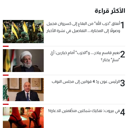
شاهد البرامج
الأكثر قراءة
الترددات
1
أنفاق "حزب الله" من البقاع إلى كسروان فجبيل
وصولاً إلى المختارة... التفاصيل في نشرة الأخبار
عن MTV
وظائف
بعد قليل
الإنـتـاج
تواصل معنا
لاعلاناتكم
شروط الإسـتخدام
سياسة الخصوصية
2
نعيم قاسم يبادر... و"الحزب" أمام خيارين: أيّ
"سمّ" يختار؟
3
الرئيس عون ردّ 4 قوانين إلى مجلس النواب
4
في بيروت: تفكيك شبكتين منظّمتين للدعارة!