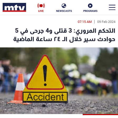
LIVE
NEWSCASTS
PROGRAMS
07:15 AM
09 Feb 2024
en
التحكم المروري: 3 قتلى و4 جرحى في 5
الأخبار
حوادث سير خلال الـ ٢٤ ساعة الماضية
سياسة
ناس
إقتصاد
فن
منوعات
رياضة
كأس العالم
البرامج
جدول البرامج