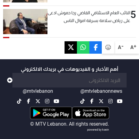
السعودية والدول العربية
5
النائب العام الاستئنافي القاضي رجا حموش ادعى
على رياض سلامة بسرقة اموال الناس
وتأسيس شركات وهمية بهدف شراء أسهم
مصرفية وتهريبها وتبييض اموال
-
+
A
A
أهم الأخبار و الفيديوهات في بريدك الالكتروني
@mtvlebanon
@mtvlebanonnews
© MTV Lebanon. All rights reserved.
powered by koein