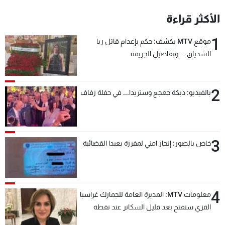
شاهد البرامج
الأكثر قراءة
الترددات
1
موقع MTV يكشف: حكم بإعدام قاتل ريا
الشدياق… وتفاصيل الجريمة
عن MTV
وظائف
الإنـتـاج
تواصل معنا
لاعلاناتكم
شروط الإسـتخدام
سياسة الخصوصية
2
بالفيديو: دبكة جعجع وستريدا... في حفلة زفاف
3
خاص بالصور: إنجاز امني لمفرزة بعبدا القضائية
4
معلومات MTV: المديرة العامة للجمارك غراسيا
القزي ستفتح بعد قليل السكانر عند نقطة
المصنع لتسهيل عملية التصدير البري إلى