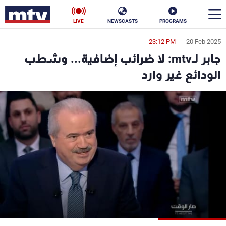
LIVE
NEWSCASTS
PROGRAMS
23:12 PM
20 Feb 2025
en
جابر لـmtv: لا ضرائب إضافية... وشطب
الأخبار
الودائع غير وارد
سياسة
ناس
إقتصاد
فن
منوعات
رياضة
كأس العالم
البرامج
جدول البرامج