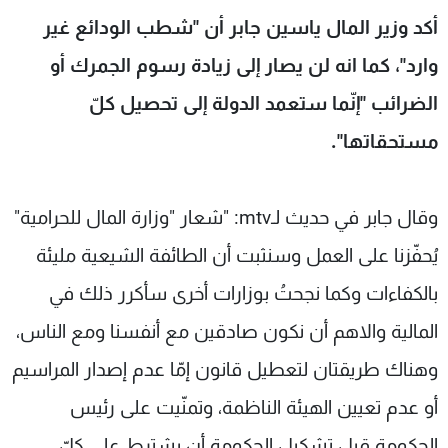
شاهد البرامج
أكد وزير المال ياسين جابر أن "شطب الودائع غير
الترددات
وارد"، كما انه لن يصار إلى زيادة رسوم الجمرك أو
الضرائب "إنّما ستعمد الدولة إلى تحصيل كلّ
عن MTV
وظائف
الإنـتـاج
تواصل معنا
مستحقاتها".
لاعلاناتكم
شروط الإسـتخدام
سياسة الخصوصية
وقال جابر في حديث لـmtv: "شعار "وزارة المال للحرامية"
يُحفّزنا على العمل وسنثبت أن الطائفة الشيعية مليئة
بالكفاءات وكما نجحتُ بوزارات أخرى سأكرر ذلك في
المالية والاهم أن نكون صادقين مع أنفسنا ومع الناس،
وهناك طريقتان لتعطيل قانون إمّا عدم إصدار المراسيم
أو عدم تعيين الهيئة الناظمة، وتمنّيت على رئيس
الحكومة قبل تشكيل الحكومة أن يشترط على كلّ