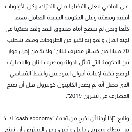
على الماضي فعلى القضاء المالي التحرّك، وكل الأولويات
أفقية ومهمّة وعلى الحكومة الجديدة التعامل معها
كلّها ونحن لم ننبطح أمام صندوق النقد ولقد تصدّينا في
لجنة المال والموازنة لكثير من الطروحات ومنها شطب
70 مليارا من خسائر مصرف لبنان" ولا بدّ من إجراء حوار
بين الحكومة التي تمثّل الدولة ومصرف لبنان والمصارف
لوضع خطّة لإعادة أموال المودعين والخطأ الأساسي
الذي حصل أنّه لم يصدر الكابيتول كونترول قبل أن تفتح
المصارف في تشرين 2019".
وتابع: "إذا أردنا أن نخرج من تهمة "cash economy" لا بدّ
من قطاع مصرفي فاعل وأمين، ومن المفترض أن نفتح