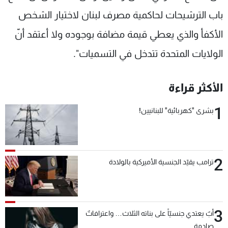
باب الترشيحات لحاكمية مصرف لبنان لاختيار الشخص
الأكفأ والذي يعطي قيمة مضافة بوجوده ولا أعتقد أنّ
الولايات المتحدة تتدخل في التسميات".
الأكثر قراءة
1
بشرى "كهربائية" للبنانيين!
2
ترامب يقيّد الجنسية الأميركية بالولادة
3
أبٌ يعتدي جنسيّاً على بناته الثلاث… واعترافاتٌ
صادمة