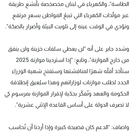
الطاسة"، والكهرباء في لبنان مخصخصة بأبشع طريقة
عبر مولّدات الكهرباء التي تبيعُ المواطن بسعرٍ مرتفع
وتؤدي في الوقت عينه إلى تلويث البيئة وأضرار بالصحّة".
وشدد جابر على أنه "لن يعطي سلفات خزينة ولن ينفق
من خارج الموازنة"، وتابع: "إذا استردينا موازنة 2025
ستأخذ أقلّه شهرًا لمناقشتها وستفتح شهية الوزراء
الجدد لطلب موازنات لوزاراتهم وهذا سيُعيق إنطلاقة
الحكومة والعهد ونُفكّر بجدّية لإقرار الموازنة بمرسوم كي
لا تصرف الدولة على أساس القاعدة الإثني عشرية".
واضاف: "الدعم كان فضيحة كبيرة وإذا أردنا أن نُحاسب