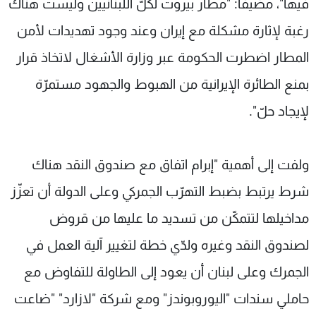
فيها"، مضيفا: "مطار بيروت لكلّ اللبنانيين وليست هناك
رغبة لإثارة مشكلة مع إيران وعند وجود تهديدات لأمن
المطار اضطرت الحكومة عبر وزارة الأشغال لاتخاذ قرار
بمنع الطائرة الإيرانية من الهبوط والجهود مستمرّة
لإيجاد حلّ".
ولفت إلى أهمية "إبرام اتفاق مع صندوق النقد هناك
شرط يرتبط بضبط التهرّب الجمركي وعلى الدولة أن تعزّز
مداخيلها لتتمكّن من تسديد ما عليها من قروض
لصندوق النقد وغيره ولدّي خطة لتغيير آلية العمل في
الجمرك وعلى لبنان أن يعود إلى الطاولة للتفاوض مع
حاملي سندات "اليوروبوندز" ومع شركة "لازارد" "ضاعت