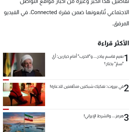
تفاصيل هذا الخبر وغيره من أخبار مواقع التواصل
شاهد البرامج
الاجتماعي تُتابعونها ضمن فقرة Connected، في الفيديو
الترددات
المرفق.
عن MTV
وظائف
الإنـتـاج
تواصل معنا
الأكثر قراءة
لاعلاناتكم
شروط الإسـتخدام
سياسة الخصوصية
1
نعيم قاسم يبادر... و"الحزب" أمام خيارين: أيّ
"سمّ" يختار؟
2
في بيروت: تفكيك شبكتين منظّمتين للدعارة!
3
هرمز... والشرط الإيراني!