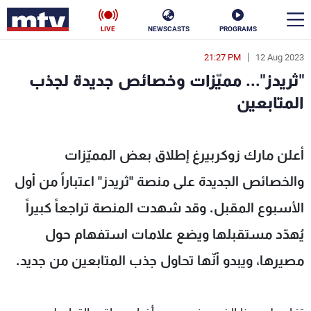
LIVE
NEWSCASTS
PROGRAMS
21:27 PM
12 Aug 2023
en
"ثريدز"... مميّزات وخصائص جديدة لجذب
الأخبار
المتابعين
سياسة
ناس
MTV Leba
أعلن مارك زوكربيرغ إطلاق بعض المميّزات
إقتصاد
فن
والخصائص الجديدة على منصة "ثريدز" اعتباراً من أول
منوعات
رياضة
الأسبوع المقبل. وقد شهدت المنصة تراجعاً كبيراً
كأس العالم
يُهدّد مستقبلها ويضع علامات استفهام حول
مصيرها، ويبدو أنّها تحاول جذب المتابعين من جديد.
البرامج
جدول البرامج