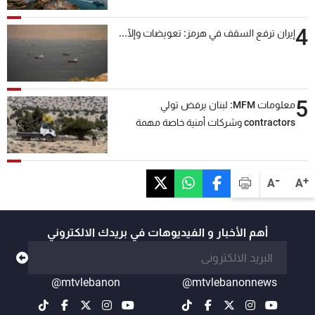
4
إيران ترفع السقف في هرمز: تعويضات وإلّا...
5
معلومات MFM: لبنان يرفض تولي
contractors وشركات أمنية خاصة مهمة
التحقق من نزع سلاح "حزب الله"
-
+
A
A
أهم الأخبار و الفيديوهات في بريدك الالكتروني
@mtvlebanon
@mtvlebanonnews