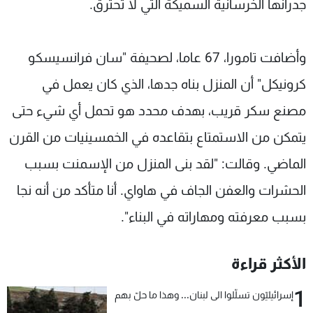
جدرانها الخرسانية السميكة التي لا تحترق.
وأضافت تامورا، 67 عاما، لصحيفة "سان فرانسيسكو
كرونيكل" أن المنزل بناه جدها، الذي كان يعمل في
مصنع سكر قريب، بهدف محدد هو تحمل أي شيء حتى
يتمكن من الاستمتاع بتقاعده في الخمسينيات من القرن
الماضي. وقالت: "لقد بنى المنزل من الإسمنت بسبب
الحشرات والعفن الجاف في هاواي. أنا متأكد من أنه نجا
بسبب معرفته ومهاراته في البناء".
الأكثر قراءة
1
إسرائيليّون تسلّلوا الى لبنان... وهذا ما حلّ بهم