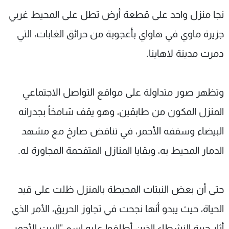
شاهد البرامج
نجا منزل واحد على قطعة أرض تطل على المحيط غربي
الترددات
جزيرة ماوي في هاواي بأعجوبة من حرائق الغابات، التي
دمرت مدينة لاهاينا.
عن MTV
وظائف
الإنـتـاج
تواصل معنا
لاعلاناتكم
شروط الإسـتخدام
وتظهر صور متداولة على مواقع التواصل الاجتماعي
سياسة الخصوصية
المنزل المكون من طابقين، وهو يقف شامخاً بجدرانه
البيضاء وسقفه الأحمر، في تناقض صارخ مع مشهد
الدمار المحيط به، وبقايا المنازل المتفحمة المجاورة له.
حتى أن بعض النبتات المحيطة بالمنزل ظلت على قيد
الحياة، حيث يبدو أنها نجحت في تجاوز الحريق، الأمر الذي
أثار حيرة النشطاء الذين أطلقوا عليه اسم "البيت الأحمر