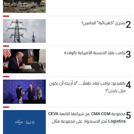
2
بشرى "كهربائية" للبنانيين!
3
ترامب يقيّد الجنسية الأميركية بالولادة
4
بالفيديو: ترامب يُنقذ طفلاً... "لا أريده أن يكون
مثل بايدن"!
5
مجموعة CMA CGM عبر شركتها التابعة CEVA
Logistics تُنجز الاستحواذ على مجموعة فتّال