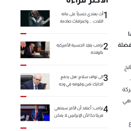
1
أبٌ يعتدي جنسيّاً على بناته
الثلاث… واعترافاتٌ صادمة
ا
2
فضلة
ترامب يقيّد الجنسية الأميركية
بالولادة
لسبانخ
3
الى نواف سلام: هل يدفع
الحايك ثمن وقوفه في وجه
ن، بالبركة
خيّاط؟
 هي
4
ترامب: أعتقد أن الأمر سينتهي
قريبًا جدًا لأن الإيرانيين لا يمكن
اع
أن يستمروا على هذا الحال