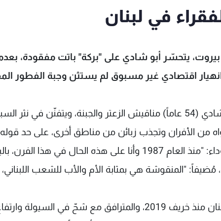
فقراء في لبنان
روت، يتحسّر أبو شادي على "بركة" باتت مفقودة، بعدم
يار اقتصادي غير مسبوق لم يستثن وجبة الفطور الم
أمام الفرن، أو "بيت النار" كما يسميه، يهندس أبو شادي (54 عاماً) مناقيش الزعتر والجبنة، ويتفنّن في نثر ا
واه من الأفران وتجذب زبائن من مناطق أخرى، على حد قوله.
ويقول الرجل وهو يرتدي ثياباً رياضية مع قبعة سوداء: "منذ العام 1987 وأنا على هذه الحال في هذا الفر
 مُضيفاً: "المنقوشة هي بمثابة الأم والأب للشعب اللبناني،
لكن على وقع الانهيار الاقتصادي الذي يرزح تحته لبنان منذ خريف 2019، والمترافق مع شحّ في السيولة وارتف