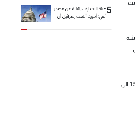
تت
5
هيئة البث الإسرائيلية عن مصدر
أمني: أميركا أبلغت إسرائيل أن
"حزب الله" لم يخرق وقف إطلاق
النار أمس في مجدل زون
وشة
وطلبت منها عدم التصعيد
خشية أن يؤثر ذلك على
ل
مفاوضات روما
ويشهد لبنان أزمة اقتصادية ومالية غير مسبوقة، تراجع معها سعر صرف الليرة اللبنانية مقابل الدولار من 1500 الى