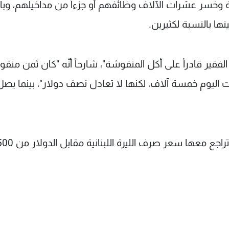
ئية وخسر عشرات الآلاف وظائفهم أو جزءاً من مداخيلهم، وبا
ا بالنسبة لكثيرين.
فقير قادراً على أكل المنقوشة"، شارحاً أنّه "كان ثمن منق
ادل دولار، وباتت اليوم خمسة آلاف، لكنها لا تعادل نصف دولار"، بينما يص