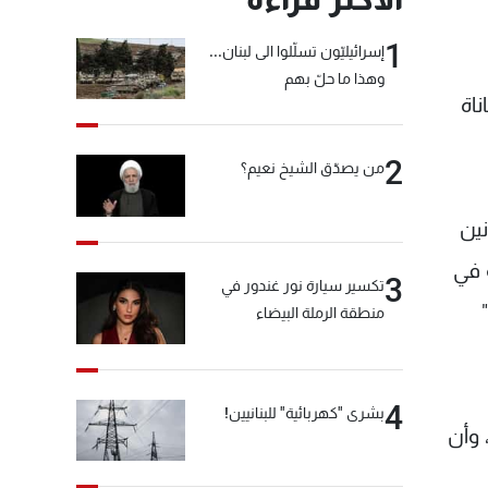
1
إسرائيليّون تسلّلوا الى لبنان...
وهذا ما حلّ بهم
ناة
2
من يصدّق الشيخ نعيم؟
ين
 في
3
تكسير سيارة نور غندور في
منطقة الرملة البيضاء
4
بشرى "كهربائية" للبنانيين!
فين، كاشفا ان عدد الملقحين لغاية اليوم بلغ 156 ألفا، وأن