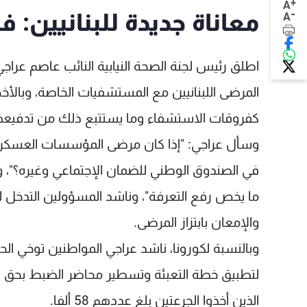
+
A
-
معاناة جديدة للبنانيين: 
A
اطلق رئيس لجنة الصحة النيابية النائب عاصم عراجي
المرضى اللبنانيين مع المستشفيات الخاصة، وبالأخ
كفروقات الاستشفاء وما يستتبع ذلك من تدفيعهم 
وسأل عراجي: "إذا كان مرضى المؤسسات العسكر
في الصندوق الوطني للضمان الإجتماعي وغيره؟"، و
ما يخص رفع التعرفة"، وناشد المسؤولين التدخل ل
والإمعان بابتزاز المرضى.
وبالنسبة لكورونا، ناشد عراجي المواطنين توخي ال
الذين أخذوا الجرعتين بلغ عددهم 58 ألفا.