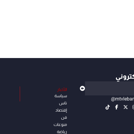
كتروني
الأخبار
سياسة
@mtvleba
ناس
إقتصاد
فن
منوعات
رياضة