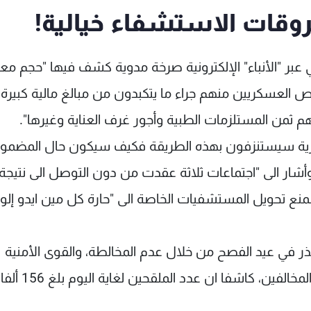
فروقات الاستشفاء خيالية!
 عبر "الأنباء" الإلكترونية صرخة مدوية كشف فيها "حجم معا
ص العسكريين منهم جراء ما يتكبدون من مبالغ مالية كبيرة
ثمن المستلزمات الطبية وأجور غرف العناية وغيرها".
ية سيستنزفون بهذه الطريقة فكيف سيكون حال المضمون
أشار الى "اجتماعات ثلاثة عقدت من دون التوصل الى نتيجة
منع تحويل المستشفيات الخاصة الى "حارة كل مين ايدو إلو"
حذر في عيد الفصح من خلال عدم المخالطة، والقوى الأمنية
لتطبيق خطة التعبئة وتسطير محاضر الضبط بحق المخال