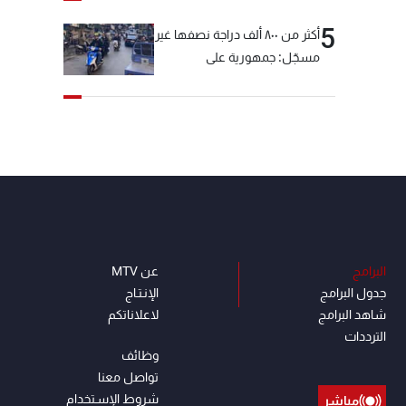
5
أكثر من ٨٠٠ ألف دراجة نصفها غير
مسجّل: جمهورية على
"دولابَين"!
البرامج
عن MTV
جدول البرامج
الإنـتـاج
شاهد البرامج
لاعلاناتكم
الترددات
وظائف
تواصل معنا
شروط الإسـتخدام
مباشر