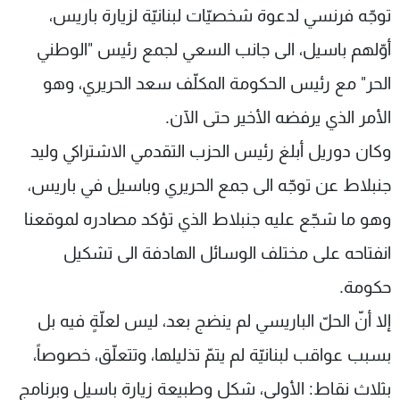
توجّه فرنسي لدعوة شخصيّات لبنانيّة لزيارة باريس،
أوّلهم باسيل، الى جانب السعي لجمع رئيس "الوطني
الحر" مع رئيس الحكومة المكلّف سعد الحريري، وهو
الأمر الذي يرفضه الأخير حتى الآن.
وكان دوريل أبلغ رئيس الحزب التقدمي الاشتراكي وليد
جنبلاط عن توجّه الى جمع الحريري وباسيل في باريس،
وهو ما شجّع عليه جنبلاط الذي تؤكد مصادره لموقعنا
انفتاحه على مختلف الوسائل الهادفة الى تشكيل
حكومة.
إلا أنّ الحلّ الباريسي لم ينضج بعد، ليس لعلّةٍ فيه بل
بسبب عواقب لبنانيّة لم يتمّ تذليلها، وتتعلّق، خصوصاً،
بثلاث نقاط: الأولى، شكل وطبيعة زيارة باسيل وبرنامج