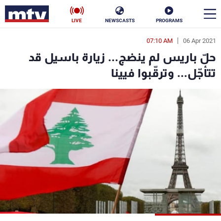
LIVE
NEWSCASTS
PROGRAMS
07:10 AM
06 Apr 2021
en
حلّ باريس لم ينضج... زيارة باسيل قد
الأخبار
تتأجّل... وترقّبوا فيينا
سياسة
ناس
إقتصاد
فن
منوعات
رياضة
كأس العالم
البرامج
جدول البرامج