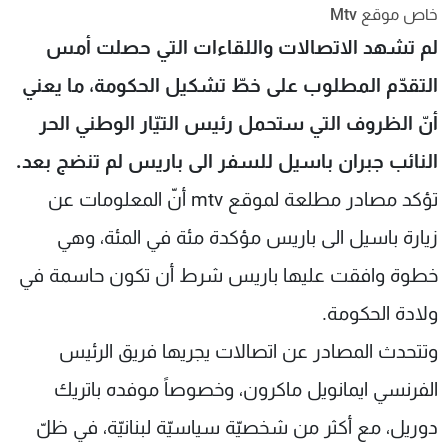
خاص موقع Mtv
شاهد البرامج
لم تشهد الاتصالات واللقاءات التي حصلت أمس
الترددات
التقدّم المطلوب على خطّ تشكيل الحكومة، ما يعني
عن MTV
وظائف
أنّ الظروف التي ستحمل رئيس التيّار الوطني الحر
الإنـتـاج
تواصل معنا
لاعلاناتكم
شروط الإسـتخدام
النائب جبران باسيل للسفر الى باريس لم تنضج بعد.
سياسة الخصوصية
تؤكد مصادر مطلعة لموقع mtv أنّ المعلومات عن
زيارة باسيل الى باريس مؤكدة مئة في المئة، وهي
خطوة وافقت عليها باريس شرط أن تكون حاسمة في
ولادة الحكومة.
وتتحدث المصادر عن اتصالات يجريها فريق الرئيس
الفرنسي ايمانويل ماكرون، وخصوصاً موفده باتريك
دوريل، مع أكثر من شخصيّة سياسيّة لبنانيّة، في ظلّ