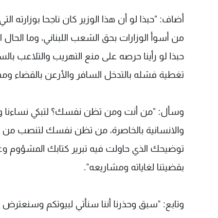
أضاف: "حبذا لو أن هذا الوزير كان ناجحا بوزارته الت
من أسوأ الوزارات بحق الشعب اللبناني، وما الحال الا
حبذا لو رأينا حرصه على منع التهريب والتلاعب بالس
تغطية فشله بالتدخل السافر والأرعن بالقضاء ومس
وسأل: "من أنت ومن تظن نفسك؟ لتبكي نساءنا وأطف
والانسانية بالخاصرة، من تظن نفسك لتنصب من نفس
توضيحك الذي حاولت فيه تبرير كتابك المشؤوم وع
بقضيتنا لغاياته ومشاريعه".
وتابع: "سبق وحذرنا أننا سنأتي لبيوتكم وسنعترض