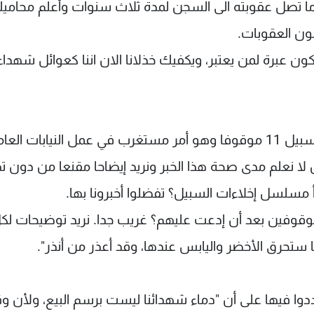
رما تصل عقوبته الى السجن لمدة ثلاث سنوات وأعلم محامي
ن عبرة لمن يعتبر، ويكفيك خذلانا الان اننا كعوائل شهدا
وقال: "سمعنا أن النيابة العامة وافقت على اخلاء سبيل 11 موقوفا وهو أمر مستغرب في عمل النيابات ال
 لا نعلم مدى صحة هذا الخبر ونريد إيضاحا مقنعا من دون ت
 مسلسل إخلاءات السبيل؟ تفضلوا أخبرونا بها.
موقوفين بعد أن إدعت عليهم؟ غريب جدا. نريد توضيحات لك
ا ستحرق الأخضر واليابس عندها، وقد أعذر من أنذر".
ا فيها على أن "دماء شهدائنا ليست برسم البيع، ولأن وق