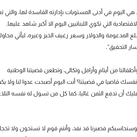
ي هي اليوم في أدنى المستويات بإدارته الفاسدة لها، والتي تع
قتصادية التي تكوي اللبنانيين اليوم الا أكبر شاهد عليها.
لع المدعومة والدولار وسعر رغيف الخبز وغيره، ليأتي محاولا
ار التحقيق".
النا من أيتام وأرامل وثكالى، وتطعن قضيتنا الوطنية
ك قاضيا في قضيتنا؟ أنت اليوم أصبحت عدوا لنا ولا يكفي
ليك أن تدفع الثمن غاليا، كما كل من تسول له نفسه التل
 وسنحاسبكم فصبرنا قد نفد، وأنتم قوم لا تستحون ولا تخج