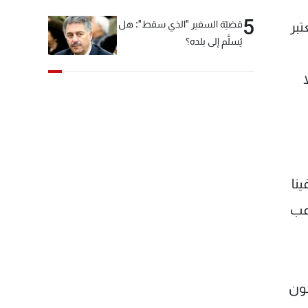
5
قضيّة السفير "الذي سقط": هل
تبر
يُسلَّم إلى بلده؟
نا
اعب
لون