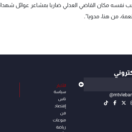
ب نفسه مكان القاضي العدلي ضاربا بمشاعر عوائل شهدائن
مة، من هنا، مدويا".
كتروني
الأخبار
سياسة
@mtvleba
ناس
إقتصاد
فن
منوعات
رياضة