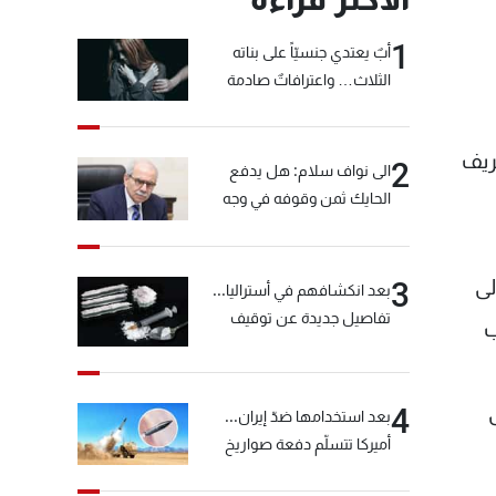
1
أبٌ يعتدي جنسيّاً على بناته
الثلاث… واعترافاتٌ صادمة
ريف
2
الى نواف سلام: هل يدفع
الحايك ثمن وقوفه في وجه
خيّاط؟
لى
3
بعد انكشافهم في أستراليا...
تفاصيل جديدة عن توقيف
ب
"شبكة الكوكايين"
4
بعد استخدامها ضدّ إيران...
أميركا تتسلّم دفعة صواريخ
كبيرة!