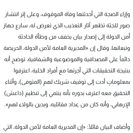
وإزاء الضجة التي أحدثتها وفاة الموقوف، وعلى إثر انتشار
صور للجثة تظهر آثار التعذيب الذي تعرض له، سارع جهاز
أمن الدولة إلى إصدار بيان يخفف من وطأة الحادثة
وتبعاتها، وقال إن «المديرية العامة لأمن الدولة، الحريصة
دائماً على المصداقية والموضوعية والشفافية، توضح أنه
بنتيجة التحقيقات التي أجرتها مع أفراد الخلية، اعترفوا
بمعلوماتٍ أدت إلى توقيف شريك لهم (المتوفى)، وأثناء
التحقيق معه اعترف بدوره بأنه ينتمي إلى تنظيم (داعش)
الإرهابي، وأنه كان من عِداد مقاتليه، ويدين بالولاء لهم».
وأضاف البيان قائلًا: «إن المديرية العامة لأمن الدولة، التي