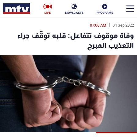
LIVE
NEWSCASTS
PROGRAMS
07:06 AM
04 Sep 2022
en
وفاة موقوف تتفاعل: قلبه توقّف جراء
الأخبار
التعذيب المبرح
سياسة
ناس
إقتصاد
فن
منوعات
رياضة
كأس العالم
البرامج
جدول البرامج