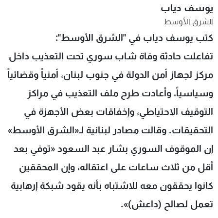
يوسف دياب
شاهد البرامج
الشرق الأوسط
الترددات
كتب يوسف دياب في "الشرق الأوسط":
تفاعلت حادثة وفاة شاب سوري تحت التعذيب داخل
عن MTV
وظائف
الإنـتـاج
تواصل معنا
مركز لجهاز أمن الدولة في جنوب لبنان، أمنياً وقضائياً
لاعلاناتكم
شروط الإسـتخدام
سياسة الخصوصية
وسياسياً، وأعادت طرح ملف التعذيب في مراكز
التوقيف الاحتياطي، وإخفاقات بعض الأجهزة في
التحقيقات. وقالت مصادر لبنانية لـ«الشرق الأوسط»
إن الموقوف السوري بشار عبد السعود «توفي بعد
أقل من ثلاث ساعات على اعتقاله، وإن المحققين
كانوا يحققون معه للاشتباه بأنه يقود شبكة إرهابية
تعمل لصالح (داعش)».