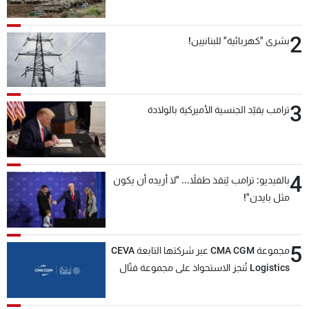
2
بشرى "كهربائية" للبنانيين!
3
ترامب يقيّد الجنسية الأميركية بالولادة
4
بالفيديو: ترامب يُنقذ طفلاً... "لا أريده أن يكون
مثل بايدن"!
5
مجموعة CMA CGM عبر شركتها التابعة CEVA
Logistics تُنجز الاستحواذ على مجموعة فتّال