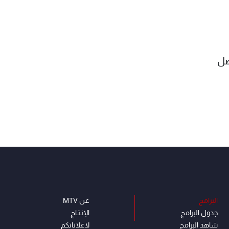
صل
البرامج
عن MTV
جدول البرامج
الإنـتـاج
شاهد البرامج
لاعلاناتكم