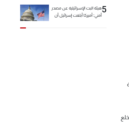
5
هيئة البث الإسرائيلية عن مصدر
أمني: أميركا أبلغت إسرائيل أن
"حزب الله" لم يخرق وقف إطلاق
النار أمس في مجدل زون
وطلبت منها عدم التصعيد
خشية أن يؤثر ذلك على
مفاوضات روما
خلع
ى