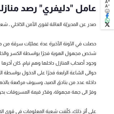
+
A
-
عامل "دليفري" رصد منازل
A
صدر عن المديريّة العامّة لقوى الأمن الدّاخلي ـ شعبة
حصلت في الآونة الأخيرة عدة عمليّات سرقة من دا
شخص مجهول الهوية فجرًا بواسطة الكسر والخلع، 
حوالى السّاعة الرابعة فجرًا على الدخول بواسطة 
داخله عدد من بنادق الصيد، وسيوف مرصّعة بالذهب،
وفرّ الى جهة مجهولة، وقدّر قيمة المسروقات بحوالى 60 ألف دولار أم
على أثر ذلك، كلّفت شعبة المعلومات في قوى الا