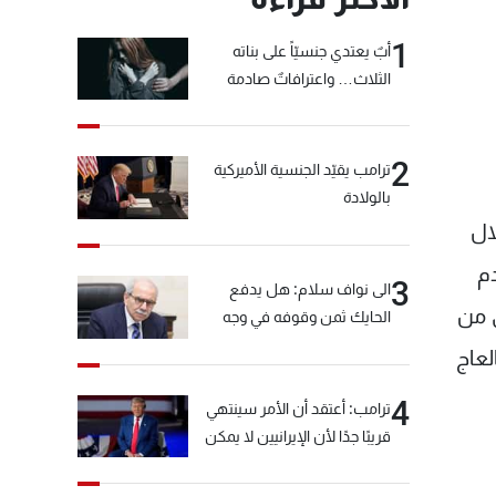
1
أبٌ يعتدي جنسيّاً على بناته
الثلاث… واعترافاتٌ صادمة
2
ترامب يقيّد الجنسية الأميركية
بالولادة
ال
 أقدم
3
الى نواف سلام: هل يدفع
ق من
الحايك ثمن وقوفه في وجه
خيّاط؟
لعاج
4
ترامب: أعتقد أن الأمر سينتهي
قريبًا جدًا لأن الإيرانيين لا يمكن
أن يستمروا على هذا الحال