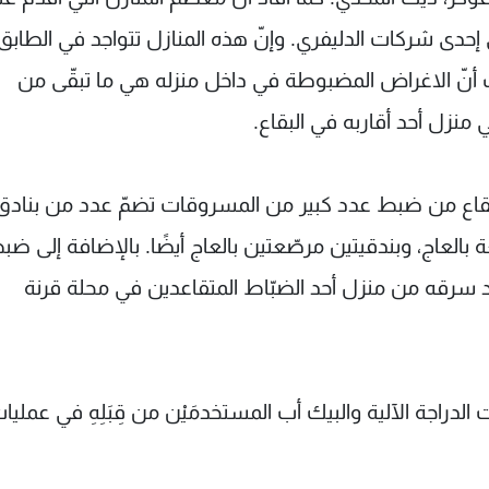
إحدى شركات الدليفري. وإنّ هذه المنازل تتواجد في الطابق
ف أنّ الاغراض المضبوطة في داخل منزله هي ما تبقّى من
زل أحد أقاربه في البقاع.
بقاع من ضبط عدد كبير من المسروقات تضمّ عدد من بنادق
لعاج، وبندقيتين مرصّعتين بالعاج أيضًا. بالإضافة إلى ضب
سرقه من منزل أحد الضبّاط المتقاعدين في محلة قرنة
اجة الآلية والبيك أب المستخدمَيْن من قِبَلِهِ في عمليا