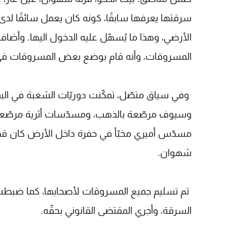
سرقتها يعرفها سابقًا، كونه كان يعمل سائقًا لدى 
الأرضي، وهذا ما يُسهّل عليه الدخول اليها. وأضا
المسروقات، وأنه قام بوضع بعض المسروقات في من
وفي سياق متصّل، تمكّنت دوريّات الشعبة في ال
وسيوف مرصّعة بالذهب، ومسدّسات أثرية مرصّعة با
مسدّس أميري مخبّأ في حفرة داخل الأرض كان قد 
شهوان.
تم تسليم جميع المسروقات لأصحابها، كما ضبطت الدر
السرقة، وأجري المقتضى القانوني بحقّه.