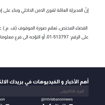
إنّ المديريّة العامّة لقوى الامن الداخلي وبناء على إ
القضاء المختص، تعمّم صورة الموقوف (ف. م.) عل
على الرقم: 513797-01، أو التوّجه الى فرع معلومات جبل لبنان الكائن في محلة جسر الباشا.
أهم الأخبار و الفيديوهات في بريدك الال
non
@mtvlebanonnews