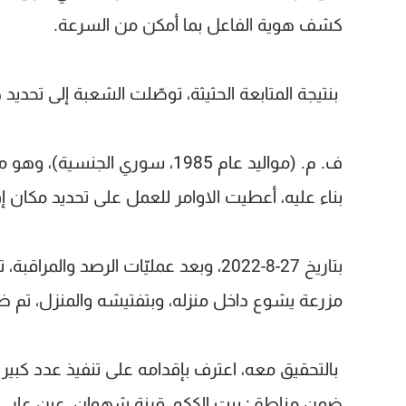
كشف هوية الفاعل بما أمكن من السرعة.
بنتيجة المتابعة الحثيثة، توصّلت الشعبة إلى تحديد
ف. م. (مواليد عام 1985، سوري الجنسية)، وهو من أصحاب السوابق بقضايا قتل وسرقة.
بناء عليه، أعطيت الاوامر للعمل على تحديد مكان إ
بتاریخ 27-8-2022، وبعد عمليّات الرص
مزرعة يشوع داخل منزله، وبتفتيشه والمنزل، تم ض
بالتحقيق معه، اعترف بإقدامه على تنفيذ عدد كبي
ضمن مناطق: بيت الككو، قرنة شهوان، عين عار، عو