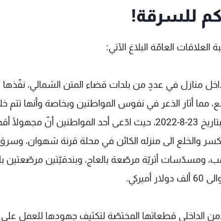
كم للسرقة!
 العلاقات العامّة البلاغ الآتي:
خل منازل في عددٍ من بلدات قضاء المتن الشمالي، نفّذها
مما أثار الذعر في نفوس المواطنين وبخاصة وأنها تتم خل
وجود أصحاب المنازل داخلها وهم نيام، كان آخرها بتاريخ 23-8-2022، حيث ادّعى أحد المواطنين أنّ مجهولًا
الكسر والخلع الى منزله الكائن في محلة قرنة شهوان، وسر
 ومسدّسات أثريّة مرصّعة بالعاج، وبندقيّتين مرصّعتين با
يركي.
من الداخلي قطعاتها المختصّة لتكثيف جهودها للعمل على