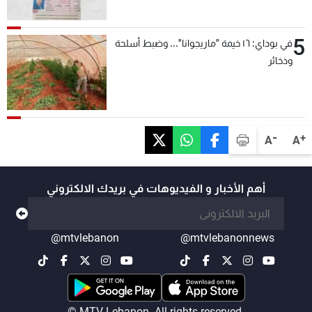
5
في بوداي: ١٦ خيمة "ماريجوانا"... وضبط أسلحة
وذخائر
-
+
A
A
أهم الأخبار و الفيديوهات في بريدك الالكتروني
@mtvlebanon
@mtvlebanonnews
© MTV Lebanon. All rights reserved.