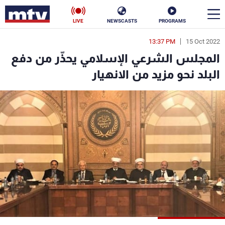
LIVE
NEWSCASTS
PROGRAMS
13:37 PM
15 Oct 2022
en
المجلس الشرعي الإسلامي يحذّر من دفع
الأخبار
البلد نحو مزيد من الانهيار
سياسة
ناس
إقتصاد
فن
منوعات
رياضة
كأس العالم
البرامج
جدول البرامج