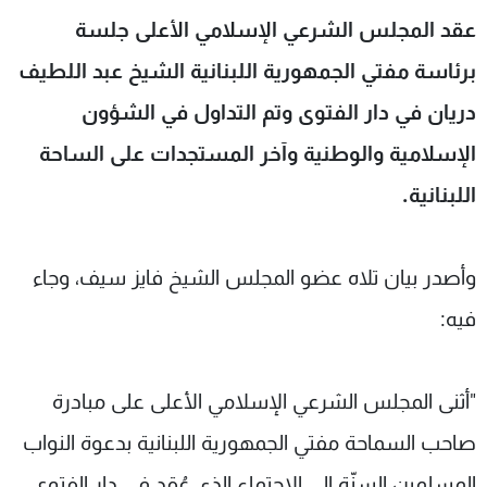
شاهد البرامج
عقد المجلس الشرعي الإسلامي الأعلى جلسة
الترددات
برئاسة مفتي الجمهورية اللبنانية الشيخ عبد اللطيف
دريان في دار الفتوى وتم التداول في الشؤون
عن MTV
وظائف
الإنـتـاج
تواصل معنا
الإسلامية والوطنية وآخر المستجدات على الساحة
لاعلاناتكم
شروط الإسـتخدام
اللبنانية.
سياسة الخصوصية
وأصدر بيان تلاه عضو المجلس الشيخ فايز سيف، وجاء
فيه:
"أثنى المجلس الشرعي الإسلامي الأعلى على مبادرة
صاحب السماحة مفتي الجمهورية اللبنانية بدعوة النواب
المسلمين السنّة الى الاجتماع الذي عُقد في دار الفتوى.