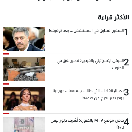
الأكثر قراءة
1
السفير السابق في المستشفى... بعد توقيفه!
2
الجيش الإسرائيلي بالفيديو: تدمير نفق في
الجنوب
3
بعد الإنتقادات التي طالت جسمها... جورجينا
رودريغيز تخرج عن صمتها
4
خاص موقع MTV بالصّورة: أشرف دبّور ليس
لاجئاً!