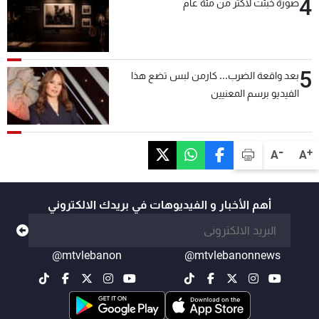
4
صورة خُبئت لأكثر من مئة عام
5
بعد واقعة الضرب... كارمن لبس تضع هذا
الفيديو برسم المعنيين
-
+
A
A
أهم الأخبار و الفيديوهات في بريدك الالكتروني
@mtvlebanon
@mtvlebanonnews