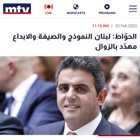
LIVE
NEWSCASTS
PROGRAMS
11:16 AM
02 Feb 2023
en
الحوّاط: لبنان النموذج والصيغة والابداع
الأخبار
مهدّد بالزوال
سياسة
ناس
إقتصاد
فن
منوعات
رياضة
كأس العالم
البرامج
جدول البرامج