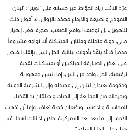
شاهد البرامج
غرّد النائب زياد الحوّاط عبر حسابه على "تويتر": "لبنان
الترددات
النموذج والصيغة والابداع مهدّد بالزوال. لا أقول ذلك
للتهويل، بل لوصف الواقع الصعب: هجرة، فقر، إنهيار
عن MTV
وظائف
الإنـتـاج
تواصل معنا
مالي، دولة متحللة وفلتان. المشكلة أننا نواجه مشروعاً
لاعلاناتكم
شروط الإسـتخدام
مدمراً قاتلاً ينفّذ بأدوات لبنانية. الحل ليس بإلقاء القبض
سياسة الخصوصية
على بعض الصيارفة المرتكبين أو بمسكنات نقدية
ترقيعية. الحل واحد من اثنين. إما رئيس جمهورية
وحكومة يعيدان لبنان إلى محيطه وإلى الشرعية الدولية
ويخرجانه من الممانعة إلى الحياد، ويطلقان يد القضاء
للمحاسبة والاصلاح ويضعان خطة تعاف. وإما أن تذهب
الأمور إلى ما بعد بعد اللامركزية. حلان لا ثالث لهما. غير
هيك على الدنيا السلام".