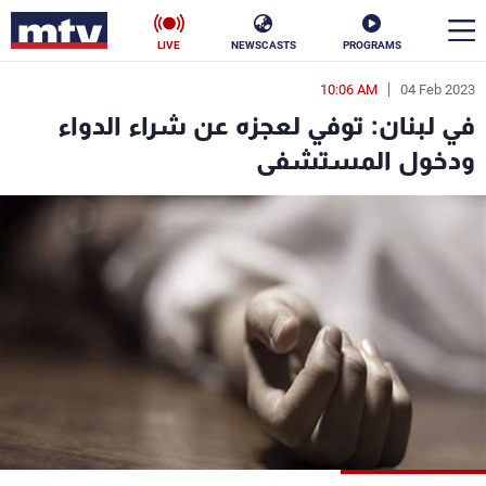
LIVE
NEWSCASTS
PROGRAMS
10:06 AM
04 Feb 2023
en
في لبنان: توفي لعجزه عن شراء الدواء
الأخبار
ودخول المستشفى
سياسة
ناس
إقتصاد
فن
منوعات
رياضة
كأس العالم
البرامج
جدول البرامج