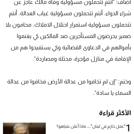
أضاف: "أنتم تتحملون مسؤولية وفاة مالك عاجز عن
شراء الدواء. أنتم تتحملون مسؤولية غياب العدالة. أنتم
تتحملون مسؤولية استمرار احتلال الاملاك. محامون بلا
ضمير يحرضون المستأجرين ضد المالكين كي يغنموا
بأموالهم في الدعاوى القضائية وكي يستفيدوا هم من
الإقامة في منازل مؤجرة، محتلة ومصاردة".
وختم: "إن لم تخافوا من عدالة الأرض فخافوا من عدالة
السماء يا سادة".
الأكثر قراءة
1
"عمل حازم في لبنان"... ماذا أعلن نتنياهو؟