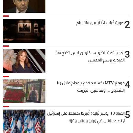
2
صورة خُبئت لأكثر من مئة عام
3
بعد واقعة الضرب... كارمن لبس تضع هذا
الفيديو برسم المعنيين
4
موقع MTV يكشف: حكم بإعدام قاتل ريا
الشدياق… وتفاصيل الجريمة
5
القناة 13 الإسرائيليّة: أميركا تضغط على إسرائيل
لإنهاء القتال في إيران ولبنان وغزة