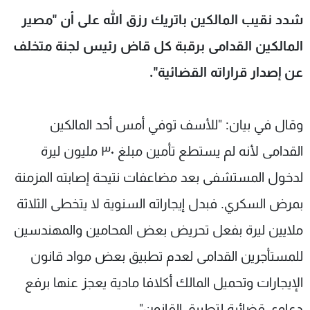
شاهد البرامج
شدد نقيب المالكين باتريك رزق الله على أن "مصير
الترددات
المالكين القدامى برقبة كل قاض رئيس لجنة متخلف
عن إصدار قراراته القضائية".
عن MTV
وظائف
الإنـتـاج
تواصل معنا
لاعلاناتكم
شروط الإسـتخدام
وقال في بيان: "للأسف توفي أمس أحد المالكين
سياسة الخصوصية
القدامى لأنه لم يستطع تأمين مبلغ ٣٠ مليون ليرة
لدخول المستشفى بعد مضاعفات نتيحة إصابته المزمنة
بمرض السكري. فبدل إيجاراته السنوية لا يتخطى الثلاثة
ملايين ليرة بفعل تحريض بعض المحامين والمهندسين
للمستأجرين القدامى لعدم تطبيق بعض مواد قانون
الإيجارات وتحميل المالك أكلافا مادية يعجز عنها برفع
دعاوى قضائية لتطبيق القانون".