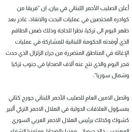
شاهد البرامج
أعلن الصليب الأحمر اللبناني في بيان، ان "فريقا من
الترددات
كوادره المختصين في عمليات البحث والانقاذ، غادر بعد
ظهر اليوم الى تركيا، نظرا للحاجة وذلك ضمن الطاقم
عن MTV
وظائف
الإنـتـاج
تواصل معنا
الذي أوفدته الحكومة اللبنانية للمشاركة في عمليات
لاعلاناتكم
شروط الإسـتخدام
الإغاثة في المناطق المتضررة من جراء الزلزال الذي حدث
سياسة الخصوصية
فجر اليوم والذي نتج عنه آلاف الضحايا في جنوب تركيا
وشمال سوريا".
واتصل الامين العام للصليب الأحمر اللبناني جورج كتاني
بمسؤول العلاقات الدولية في الهلال الاحمر التركي ألبير
كشوك وكذلك برئيس الهلال الاحمر العربي السوري
المهندس خالد حبوباتي معزيا بالضحايا، ومتمنيا الشفاء