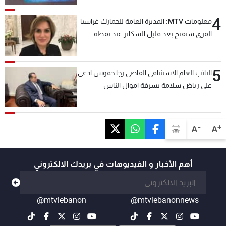
4
معلومات MTV: المديرة العامة للجمارك غراسيا
القزي ستفتح بعد قليل السكانر عند نقطة
المصنع لتسهيل عملية التصدير البري إلى
السعودية والدول العربية
5
النائب العام الاستئنافي القاضي رجا حموش ادعى
على رياض سلامة بسرقة اموال الناس
وتأسيس شركات وهمية بهدف شراء أسهم
مصرفية وتهريبها وتبييض اموال
-
+
A
A
أهم الأخبار و الفيديوهات في بريدك الالكتروني
@mtvlebanon
@mtvlebanonnews