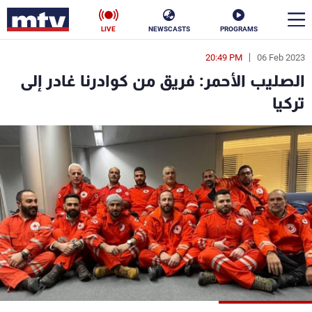
LIVE
NEWSCASTS
PROGRAMS
20:49 PM
06 Feb 2023
en
الصليب الأحمر: فريق من كوادرنا غادر إلى
الأخبار
تركيا
سياسة
ناس
إقتصاد
فن
منوعات
رياضة
كأس العالم
البرامج
جدول البرامج