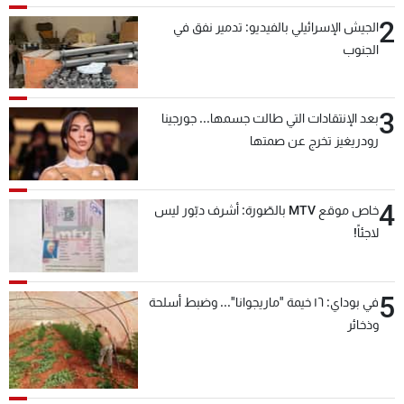
2
الجيش الإسرائيلي بالفيديو: تدمير نفق في
الجنوب
3
بعد الإنتقادات التي طالت جسمها... جورجينا
رودريغيز تخرج عن صمتها
4
خاص موقع MTV بالصّورة: أشرف دبّور ليس
لاجئاً!
5
في بوداي: ١٦ خيمة "ماريجوانا"... وضبط أسلحة
وذخائر