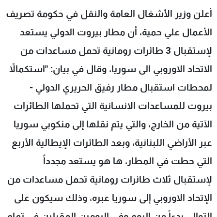
شاهد البرامج
أعلن وزير الأشغال العامة والنقل في حكومة تصريف
الترددات
الأعمال علي حمية، أن مطار بيروت الدولي يستعد
لإستقبال 3 طائرات رومانية تحمل مساعدات من
عن MTV
وظائف
الإنـتـاج
تواصل معنا
الاتحاد الاوروبي الى سوريا، وقال في بيان: "استكمالاً
لاعلاناتكم
شروط الإسـتخدام
لمحطات استقبال مطار رفيق الحريري الدولي -
سياسة الخصوصية
بيروت للمساعدات الانسانية التي تحملها الطائرات
الآتية من الخارج، والتي يتم نقلها إلى منكوبي سوريا
عبر الأراضي اللبنانية، وبعد الطائرات الإيطالية الأربع
التي حطت في المطار، ها هو يستعد مجدداً
لإستقبال ثلاث طائرات رومانية تحمل مساعدات من
الإتحاد الاوروبي إلى سوريا عبره، وذلك سيكون على
التوالي بدءاً من اليوم وفي اليومين المقبلين في تمام