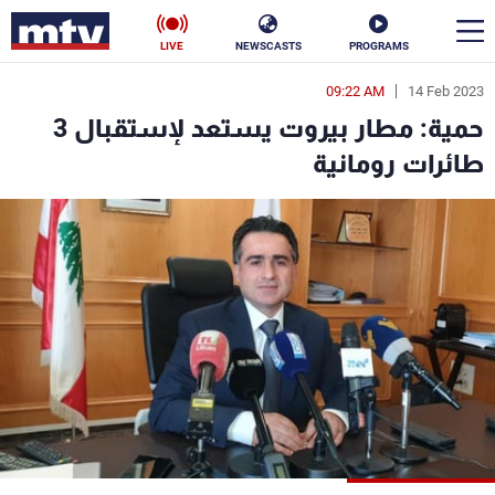
LIVE
NEWSCASTS
PROGRAMS
09:22 AM
14 Feb 2023
en
حمية: مطار بيروت يستعد لإستقبال 3
الأخبار
طائرات رومانية
سياسة
ناس
إقتصاد
فن
منوعات
رياضة
كأس العالم
البرامج
جدول البرامج