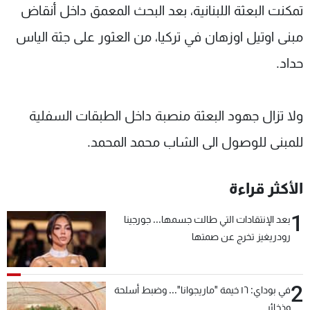
تمكنت البعثة اللبنانية، بعد البحث المعمق داخل أنقاض
شاهد البرامج
الترددات
مبنى اوتيل اوزهان في تركيا، من العثور على جثة الياس
حداد.
عن MTV
وظائف
الإنـتـاج
تواصل معنا
لاعلاناتكم
شروط الإسـتخدام
ولا تزال جهود البعثة منصبة داخل الطبقات السفلية
سياسة الخصوصية
للمبنى للوصول الى الشاب محمد المحمد.
الأكثر قراءة
1
بعد الإنتقادات التي طالت جسمها... جورجينا
رودريغيز تخرج عن صمتها
2
في بوداي: ١٦ خيمة "ماريجوانا"... وضبط أسلحة
وذخائر