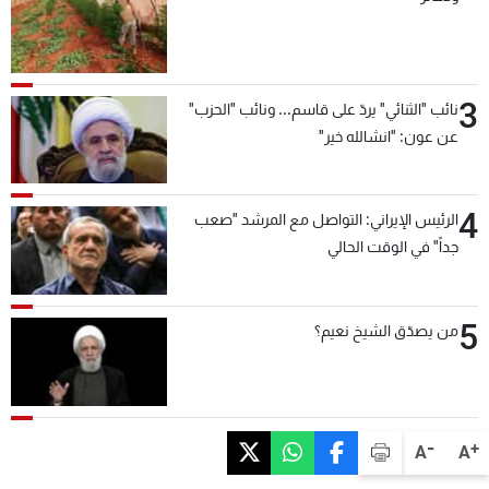
3
نائب "الثنائي" يردّ على قاسم... ونائب "الحزب"
عن عون: "انشالله خير"
4
الرئيس الإيراني: التواصل مع المرشد "صعب
جداً" في الوقت الحالي
5
من يصدّق الشيخ نعيم؟
-
+
A
A