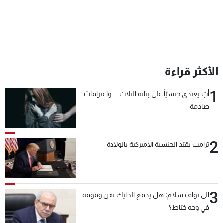
الأكثر قراءة
1
أبٌ يعتدي جنسيّاً على بناته الثلاث… واعترافاتٌ
صادمة
2
ترامب يقيّد الجنسية الأميركية بالولادة
3
الى نواف سلام: هل يدفع الحايك ثمن وقوفه
في وجه خيّاط؟