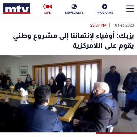
LIVE
NEWSCASTS
PROGRAMS
23:07 PM
18 Feb 2023
en
يزبك: أوفياء لإنتمائنا إلى مشروع وطني
الأخبار
يقوم على اللامركزية
سياسة
ناس
إقتصاد
فن
منوعات
رياضة
كأس العالم
البرامج
جدول البرامج