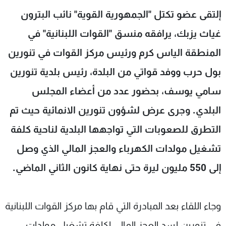
شاهد البرامج
إلتقى عضو تكتل "الجمهورية القوية" نائب البترون
الترددات
غياث يزبك، يرافقه منسق "القوات اللبنانية" في
المنطقة الياس كرم ورئيس مركز القوات في تنورين
عن MTV
وظائف
الإنـتـاج
تواصل معنا
بول حرب ووفد قواتي من البلدة، رئيس بلدية تنورين
لاعلاناتكم
شروط الإسـتخدام
سامي يوسف، بحضور عدد من أعضاء المجلس
سياسة الخصوصية
البلدي. وجرى عرض لشؤون تنورين الانمائية حيث تم
التطرق للصعوبات التي تواجهها البلدية لناحية كلفة
تشغيل مولدات الكهرباء والعجز المالي الذي وصل
إلى 550 مليون ليرة حتى نهاية كانون الثاني الماضي.
وجاء اللقاء بعد المبادرة التي قام بها مركز القوات اللبنانية
في تنورين لسد العجز المالي لكلفة تشغيل مولدات