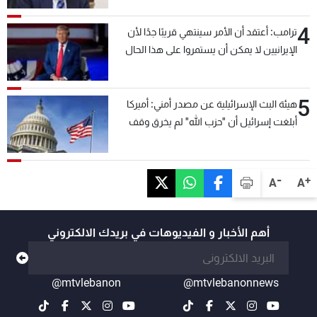
4
ترامب: أعتقد أن الأمر سينتهي قريبًا جدًا لأن
الإيرانيين لا يمكن أن يستمروا على هذا الحال
5
هيئة البث الإسرائيلية عن مصدر أمني: أميركا
أبلغت إسرائيل أن "حزب الله" لم يخرق وقف
إطلاق النار أمس في مجدل زون وطلبت منها
عدم التصعيد خشية أن يؤثر ذلك على مفاوضات
روما
-
+
A
A
أهم الأخبار و الفيديوهات في بريدك الالكتروني
@mtvlebanon
@mtvlebanonnews