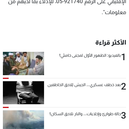
الإقليمي على الرقم 921740-05، للإدلاء بما لديهم من
معلومات".
الأكثر قراءة
1
بالفيديو: الظهور الأوّل لمجتبى خامنئي!
2
بعد خطف عسكري... الجيش يُلاحق الخاطفين
3
حالة طوارئ وإخلاءات... والنار تلاحق السكان!