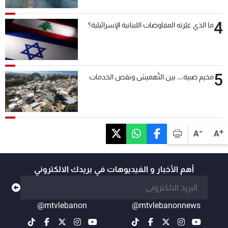
4
ما الذي غيّرته المفاوضات اللبنانية الإسرائيلية؟
5
مخيم ضبية... بين التَّهميش ونقص الخدمات
-
+
A
A
أهم الأخبار و الفيديوهات في بريدك الالكتروني
@mtvlebanon
@mtvlebanonnews