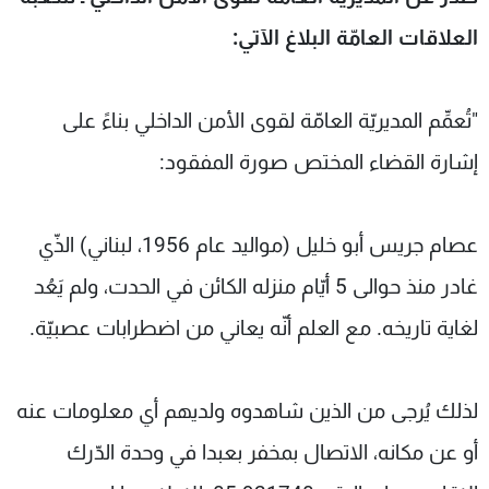
شاهد البرامج
العلاقات العامّة البلاغ الآتي:
الترددات
"تُعمِّم المديريّة العامّة لقوى الأمن الداخلي بناءً على
عن MTV
وظائف
الإنـتـاج
تواصل معنا
إشارة القضاء المختص صورة المفقود:
لاعلاناتكم
شروط الإسـتخدام
سياسة الخصوصية
عصام جريس أبو خليل (مواليد عام 1956، لبناني) الذّي
غادر منذ حوالى 5 أيّام منزله الكائن في الحدت، ولم يَعُد
لغاية تاريخه. مع العلم أنّه يعاني من اضطرابات عصبيّة.
لذلك يُرجى من الذين شاهدوه ولديهم أي معلومات عنه
أو عن مكانه، الاتصال بمخفر بعبدا في وحدة الدّرك