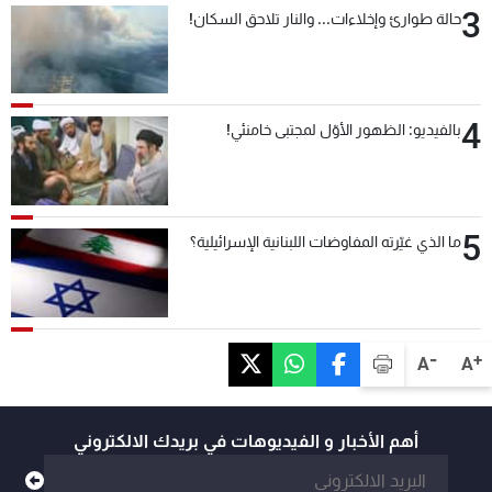
3
حالة طوارئ وإخلاءات... والنار تلاحق السكان!
4
بالفيديو: الظهور الأوّل لمجتبى خامنئي!
5
ما الذي غيّرته المفاوضات اللبنانية الإسرائيلية؟
-
+
A
A
أهم الأخبار و الفيديوهات في بريدك الالكتروني