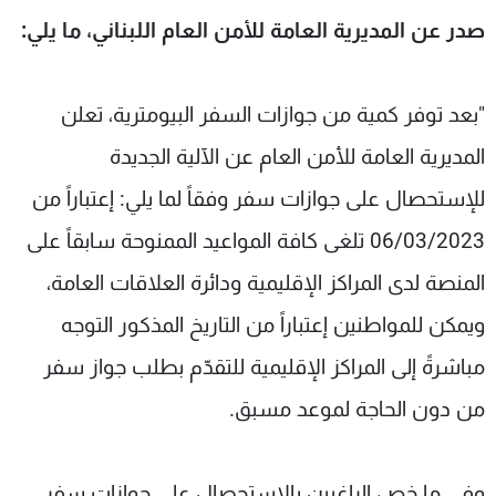
شاهد البرامج
صدر عن المديرية العامة للأمن العام اللبناني، ما يلي:
الترددات
"بعد توفر كمية من جوازات السفر البيومترية، تعلن
عن MTV
وظائف
الإنـتـاج
تواصل معنا
المديرية العامة للأمن العام عن الآلية الجديدة
لاعلاناتكم
شروط الإسـتخدام
للإستحصال على جوازات سفر وفقاً لما يلي: إعتباراً من
سياسة الخصوصية
06/03/2023 تلغى كافة المواعيد الممنوحة سابقاً على
المنصة لدى المراكز الإقليمية ودائرة العلاقات العامة،
ويمكن للمواطنين إعتباراً من التاريخ المذكور التوجه
مباشرةً إلى المراكز الإقليمية للتقدّم بطلب جواز سفر
من دون الحاجة لموعد مسبق.
وفي ما خص الراغبين بالإستحصال على جوازات سفر