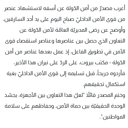
شاهد البرامج
أعرب مصدرٌ من أمن الدّولة عن أسفه لاستشهاد عنصر
الترددات
من قوى الأمن الداخليّ صباح اليوم على يد أحد السارقين،
وأوضح عن رضى المديريّة العامّة لأمن الدّولة عن
عن MTV
وظائف
الإنـتـاج
تواصل معنا
التعاون الذي حصل بين عناصرها وعناصر استقصاء قوى
لاعلاناتكم
شروط الإسـتخدام
الأمن في تطويق الفاعل، إذ عمل بعدها عناصر من أمن
سياسة الخصوصية
الدّولة - مكتب بيروت، على الردّ على نيران هذا الأخير،
فأردوه جريحاً، قبل تسليمه إلى قوى الأمن الداخليّ بغية
استكمال تحقيقهم.
وختم المصدر قائلاً "لعلّ هذا التعاون بين الأجهزة، يجسّد
الوحدة الحقيقيّة بين حماة الأمن، وحفاظهم على سلامة
المواطنين".