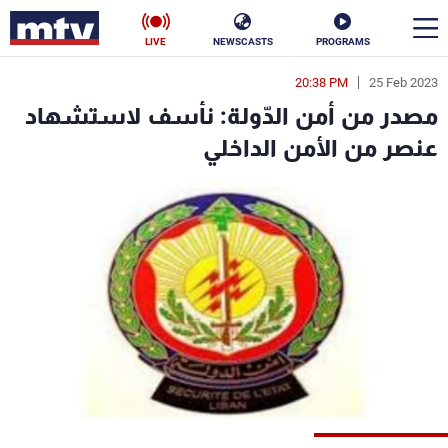
LIVE
NEWSCASTS
PROGRAMS
20:38 PM
25 Feb 2023
en
مصدر من أمن الدّولة: نأسف لاستشهاد
الأخبار
عنصر من الأمن الداخلي
سياسة
ناس
إقتصاد
فن
منوعات
رياضة
كأس العالم
البرامج
جدول البرامج