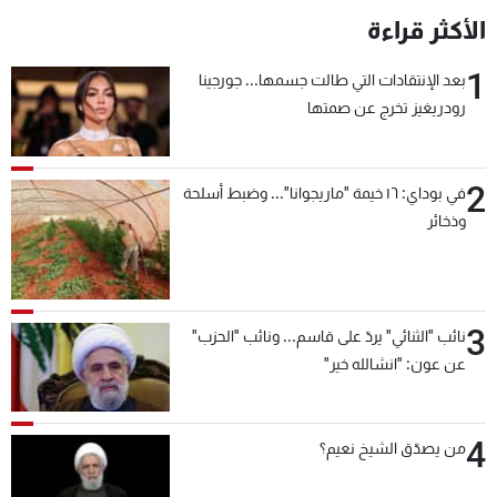
الأكثر قراءة
1
بعد الإنتقادات التي طالت جسمها... جورجينا
رودريغيز تخرج عن صمتها
2
في بوداي: ١٦ خيمة "ماريجوانا"... وضبط أسلحة
وذخائر
3
نائب "الثنائي" يردّ على قاسم... ونائب "الحزب"
عن عون: "انشالله خير"
4
من يصدّق الشيخ نعيم؟