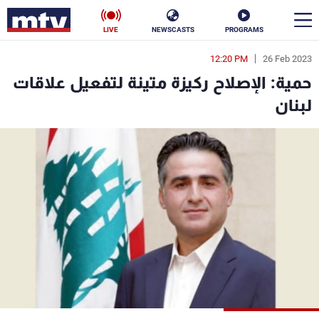
LIVE
NEWSCASTS
PROGRAMS
12:20 PM
26 Feb 2023
en
حمية: الإصلاح ركيزة متينة لتفعيل علاقات
الأخبار
لبنان
سياسة
ناس
إقتصاد
فن
منوعات
رياضة
كأس العالم
البرامج
جدول البرامج