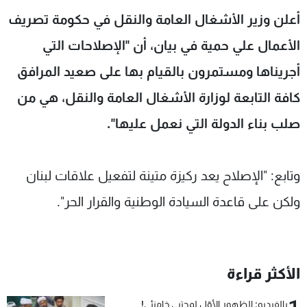
شاهد البرامج
أعلن وزير الأشغال العامة والنقل في حكومة تصريف
الترددات
الأعمال علي حمية في بيان، أن "الإصلاحات التي
أجريناها ومستمرون بالقيام بها على صعيد المرافق
عن MTV
وظائف
الإنـتـاج
تواصل معنا
كافة التابعة لوزارة الأشغال العامة والنقل، هي من
لاعلاناتكم
شروط الإسـتخدام
صلب بناء الدولة التي نعمل عليها".
سياسة الخصوصية
وتابع: "الإصلاح يعد ركيزة متينة لتفعيل علاقات لبنان
ولكن على قاعدة السيادة الوطنية والقرار الحر".
الأكثر قراءة
بالفيديو: الظهور الأوّل لمجتبى خامنئي!