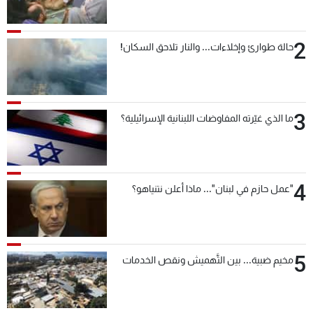
2
حالة طوارئ وإخلاءات... والنار تلاحق السكان!
3
ما الذي غيّرته المفاوضات اللبنانية الإسرائيلية؟
4
"عمل حازم في لبنان"... ماذا أعلن نتنياهو؟
5
مخيم ضبية... بين التَّهميش ونقص الخدمات