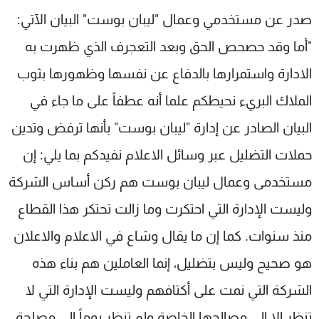
شاهد البرامج
صدر عن مستخدمي وعمال "ليبان بوست" البيان الآتي:
الترددات
"أما وقد حصحص الحق وبعد التعجرف الذي ظهرت به
الادارة واستمرارها بالدفاع عن نفسها وظهورها بثوب
عن MTV
وظائف
الإنـتـاج
تواصل معنا
الملاك البريء نحيطكم علما أنه عطفاً على ما جاء في
لاعلاناتكم
شروط الإسـتخدام
البيان الصادر عن إدارة "ليبان بوست" بأنها ترفض وتدين
سياسة الخصوصية
حملات التضليل عبر وسائل الاعلام نفيدكم بما يلي: إن
مستخدمی وعمال ليبان بوست هم ركن أساس الشركة
وليست الإدارة التي احتكرت وما زالت تحتكر هذا القطاع
منذ سنوات. كما إن ما يقال وشاع في الاعلام والاعلان
هو صحيح وليس بتضليل، إنما العاملين هم بناء هذه
الشركة التي نمت على أكتافهم وليست الإدارة التي لا
تنظر إلا الى مصالحها الخاصة ولم تنظر يوماً الى مصلحة