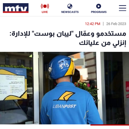
LIVE
NEWSCASTS
PROGRAMS
12:42 PM
26 Feb 2023
en
مستخدمو وعمّال "ليبان بوست" للإدارة:
الأخبار
إنزلي من عليائك
سياسة
ناس
إقتصاد
فن
منوعات
رياضة
كأس العالم
البرامج
جدول البرامج