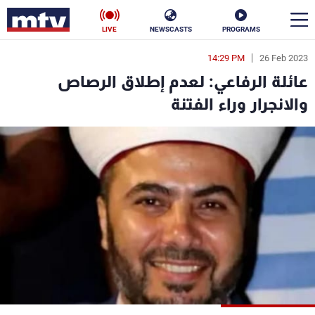
LIVE
NEWSCASTS
PROGRAMS
14:29 PM
26 Feb 2023
en
عائلة الرفاعي: لعدم إطلاق الرصاص
الأخبار
والانجرار وراء الفتنة
سياسة
ناس
إقتصاد
فن
منوعات
رياضة
كأس العالم
البرامج
جدول البرامج