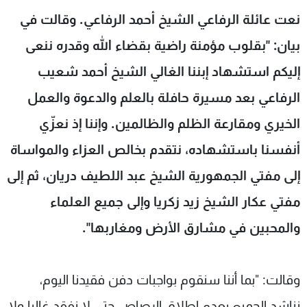
شاهد البرامج
نعت عائلة الرفاعي الشيخ أحمد الرفاعي. وقالت في
الترددات
بيان: "بقلوب مؤمنة راضية بقضاء الله وقدره ننعى
إليكم استشهاد إبننا الغالي الشيخ أحمد شعيب
عن MTV
وظائف
الإنـتـاج
تواصل معنا
الرفاعي بعد مسيرة حافلة بالعلم والدعوة والعمل
لاعلاناتكم
شروط الإسـتخدام
الخيري ومقارعة الظلم والظالمين. وإننا إذ نعزّي
سياسة الخصوصية
أنفسنا باستشهاده، نتقدم بخالص العزاء والمواساة
إلى مفتي الجمهورية الشيخ عبد اللطيف دريان، ثم إلى
مفتي عكار الشيخ زيد زكريا وإلى جميع العلماء
والمحبين في مشارق الأرض ومغاربها".
وقالت: "بما أننا سنقوم بواجبات دفن فقيدنا اليوم،
نناشد الجميع بعدم إطلاق الرصاص حتى لا نفقد غاليا ولا