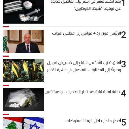
1
بعد انكشافهم في أستراليا... تفاصيل جديدة
عن توقيف "شبكة الكوكايين"
2
الرئيس عون ردّ 4 قوانين إلى مجلس النواب
3
أنفاق "حزب الله" من البقاع إلى كسروان فجبيل
وصولاً إلى المختارة... التفاصيل في نشرة الأخبار
بعد قليل
4
عملية امنية ليلية ضد تجار المخدرات.. وصيدٌ ثمين
5
أخطر ما دار داخل غرفة المفاوضات