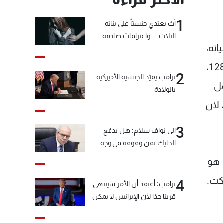
1
أبٌ يعتدي جنسيّاً على بناته
الثلاث… واعترافاتٌ صادمة
اته،
وباسم كل زملائي في "اللقاء الديموقراطي"، وباسم كل النواب الموجودين في القاعة والغائبين عن القاعة ال 128،
2
ترامب يقيّد الجنسية الأميركية
مل
بالولادة
 لان
3
الى نواف سلام: هل يدفع
الحايك ثمن وقوفه في وجه
خيّاط؟
 هو
كت.
4
ترامب: أعتقد أن الأمر سينتهي
قريبًا جدًا لأن الإيرانيين لا يمكن
أن يستمروا على هذا الحال