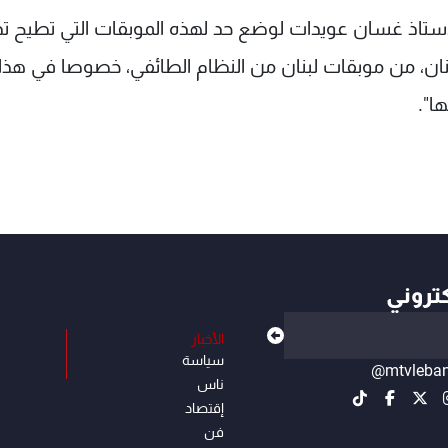
 الاستاذ غسان عويدات لوضع حد لهذه الموبقات التي تطيح تدر
نان، من موبقات لبنان من النظام الطائفي، خصوصا في هذا
ا".
كتروني
الأخبار
سياسة
@mtvleba
ناس
إقتصاد
فن