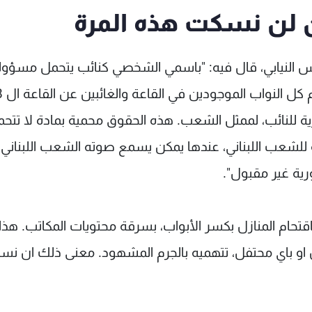
ن لن نسكت هذه المرة
لس النيابي، قال فيه: "باسمي الشخصي كنائب يتحمل مسؤولي
ية للنائب، لممثل الشعب. هذه الحقوق محمية بمادة لا تتح
نة للشعب اللبناني، عندها يمكن يسمع صوته الشعب اللبناني،
رية غير مقبول".
تحام المنازل بكسر الأبواب، بسرقة محتويات المكاتب. هذا
ن او باي محتفل، تتهميه بالجرم المشهود. معنى ذلك ان نس