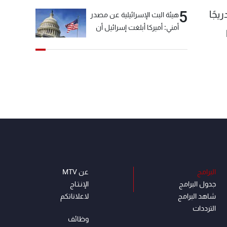
5
يجًا
هيئة البث الإسرائيلية عن مصدر
أمني: أميركا أبلغت إسرائيل أن
"حزب الله" لم يخرق وقف إطلاق
النار أمس في مجدل زون
وطلبت منها عدم التصعيد
خشية أن يؤثر ذلك على
مفاوضات روما
البرامج
عن MTV
جدول البرامج
الإنـتـاج
شاهد البرامج
لاعلاناتكم
الترددات
وظائف