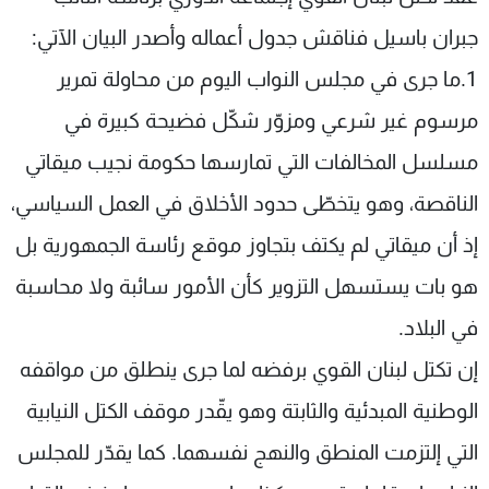
شاهد البرامج
جبران باسيل فناقش جدول أعماله وأصدر البيان الآتي:
الترددات
1.ما جرى في مجلس النواب اليوم من محاولة تمرير
مرسوم غير شرعي ومزوّر شكّل فضيحة كبيرة في
عن MTV
وظائف
الإنـتـاج
تواصل معنا
مسلسل المخالفات التي تمارسها حكومة نجيب ميقاتي
لاعلاناتكم
شروط الإسـتخدام
سياسة الخصوصية
الناقصة، وهو يتخطّى حدود الأخلاق في العمل السياسي،
إذ أن ميقاتي لم يكتف بتجاوز موقع رئاسة الجمهورية بل
هو بات يستسهل التزوير كأن الأمور سائبة ولا محاسبة
في البلاد.
إن تكتل لبنان القوي برفضه لما جرى ينطلق من مواقفه
الوطنية المبدئية والثابتة وهو يقّدر موقف الكتل النيابية
التي إلتزمت المنطق والنهج نفسهما. كما يقدّر للمجلس