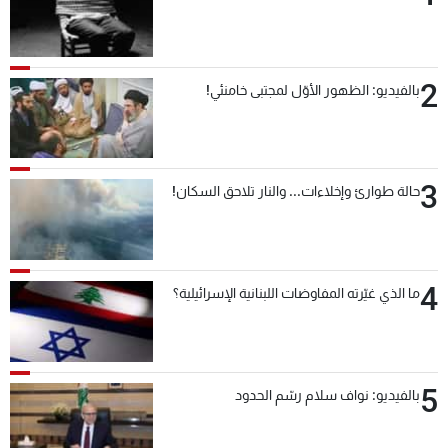
2
بالفيديو: الظهور الأوّل لمجتبى خامنئي!
3
حالة طوارئ وإخلاءات... والنار تلاحق السكان!
4
ما الذي غيّرته المفاوضات اللبنانية الإسرائيلية؟
5
بالفيديو: نواف سلام رسّم الحدود