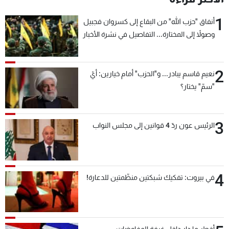
1
أنفاق "حزب الله" من البقاع إلى كسروان فجبيل
وصولاً إلى المختارة... التفاصيل في نشرة الأخبار
بعد قليل
2
نعيم قاسم يبادر... و"الحزب" أمام خيارين: أيّ
"سمّ" يختار؟
3
الرئيس عون ردّ 4 قوانين إلى مجلس النواب
4
في بيروت: تفكيك شبكتين منظّمتين للدعارة!
أخطر ما دار داخل غرفة المفاوضات