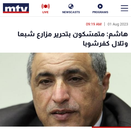
LIVE
NEWSCASTS
PROGRAMS
09:19 AM
01 Aug 2023
en
هاشم: متمسّكون بتحرير مزارع شبعا
الأخبار
وتلال كفرشوبا
سياسة
ناس
إقتصاد
فن
منوعات
رياضة
كأس العالم
البرامج
جدول البرامج