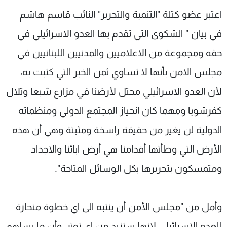
شاهد البرامج
اعتبر عضو كتلة "التنمية والتحرير" النائب قاسم هاشم
الترددات
في بيان " الشكوى التي تقدم بها العدو الاسرائيلي في
حقه ومجموعة من الاعلاميين والمدنيين اللبنانيين في
عن MTV
وظائف
الإنـتـاج
تواصل معنا
مجلس الامن بأنها لا تساوي ثمن الخبر التي كتبت به،
لاعلاناتكم
شروط الإسـتخدام
لأن العدو الاسرائيلي محتل لأرضنا في مزارع شبعا وتلال
سياسة الخصوصية
كفرشوبا ومهما كان انحياز المجتمع الدولي ومنظماته
الدولية لن يغير من حقيقة راسخة ومثبتة وهي أن هذه
الأرض التي وطأتها أقدامنا هي أرض ابائنا والاجداد
ومتمسكون بتحريرها بكل الوسائل المتاحة".
وأمل من "مجلس الأمن أن ينتبه الى اي خطوة منحازة
للعدو الاسرائيلي لانها ستزيد من اي توتر، وأن ما يساهم